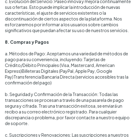
c. Evolución del Servicio: Paseo innova y mejora continuamente
sus ofertas. Esto puede implicar la introducción de nuevas
características, el ajuste de servicios existentes o la
discontinuación de ciertos aspectos de la plataforma. Nos
esforzaremos por informar a los usuarios sobre cambios
significativos que puedan afectar su uso de nuestros servicios.
8. Compras y Pagos
a. Métodos de Pago: Aceptamos una variedad de métodos de
pago para su conveniencia, incluyendo:Tarjetas de
Crédito/Débito Principales (Visa, Mastercard, American
Express)Billeteras Digitales (PayPal, Apple Pay, Google
Pay)Transferencia Bancaria Directa (servicios accesibles tras la
confirmación del pago)
b. Seguridad y Confirmación de la Transacción: Todas las
transacciones se procesan a través de una pasarela de pago
segura y cifrada. Tras una transacción exitosa, se enviará un
recibo a su correo electrónico registrado. Para cualquier
discrepancia o problema, por favor contacte a nuestro equipo
de soporte.
c. Suscripciones y Renovaciones: Las suscripciones a nuestros