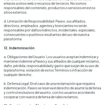
enlaces a sitios web o recursos de terceros. No somos
responsables del contenido, productos o servicios en estos
sitios externos.
d. Limitación de Responsabilidad: Paseo, sus afiliados,
directivos, empleados, agentes y licenciantes no serán
responsables por daños indirectos, incidentales, especiales,
consecuentes o punitivos resultantes del uso de nuestra
plataforma.
12. Indemnización
a. Obligaciones del Usuario: Los usuarios aceptan indemnizar y
mantener indemne a Paseo y sus afiliados de cualquier reclamo,
daño, pérdida, responsabilidad y gasto que surjan de su uso de
la plataforma, violación de estos Términos o infracción de
cualquier derecho.
b. Defensa Legal: En el caso de una reclamación que requiera
indemnización, Paseo se reserva el derecho de asumir la defensa
y control exclusivos del asunto, con los usuarios acordando
cooperar con nuestra defensa de tales reclamos.