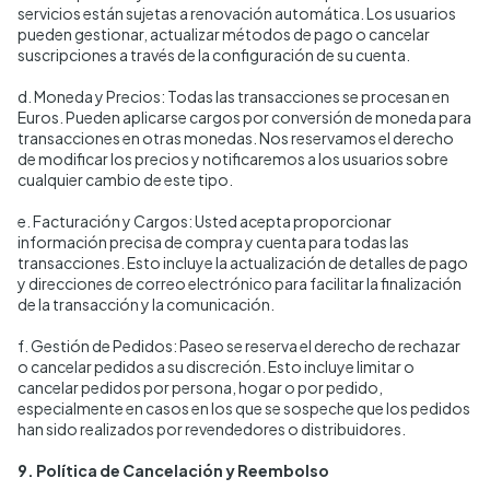
servicios están sujetas a renovación automática. Los usuarios
pueden gestionar, actualizar métodos de pago o cancelar
suscripciones a través de la configuración de su cuenta.
d. Moneda y Precios: Todas las transacciones se procesan en
Euros. Pueden aplicarse cargos por conversión de moneda para
transacciones en otras monedas. Nos reservamos el derecho
de modificar los precios y notificaremos a los usuarios sobre
cualquier cambio de este tipo.
e. Facturación y Cargos: Usted acepta proporcionar
información precisa de compra y cuenta para todas las
transacciones. Esto incluye la actualización de detalles de pago
y direcciones de correo electrónico para facilitar la finalización
de la transacción y la comunicación.
f. Gestión de Pedidos: Paseo se reserva el derecho de rechazar
o cancelar pedidos a su discreción. Esto incluye limitar o
cancelar pedidos por persona, hogar o por pedido,
especialmente en casos en los que se sospeche que los pedidos
han sido realizados por revendedores o distribuidores.
9. Política de Cancelación y Reembolso