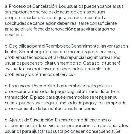
a. Proceso de Cancelación: Los usuarios pueden cancelar sus
suscripciones o servicios de acuerdo con las pautas
proporcionadas en la configuración de su cuenta. Las
solicitudes de cancelación deben realizarse con suficiente
antelación a la fecha de renovación para evitar cargos no
deseados.
b. Elegibilidad para el Reembolso: Generalmente, las ventas son
finales. Sin embargo, en casos de no entrega de servicios,
problemas técnicos u otras discrepancias significativas, los
usuarios pueden solicitar un reembolso. Cada solicitud será
evaluada caso por caso, considerando la naturaleza del
problema y los términos del servicio.
c. Proceso de Reembolso: Los reembolsos elegibles se
procesarán al método de pago original utilizado durante la
transacción. El plazo para que el reembolso se refleje en su
cuenta puede variar según el método de pago y los tiempos de
procesamiento de las instituciones financieras.
d. Ajustes de Suscripción: En caso de modificaciones o
discontinuación de servicios, se proporcionarán opciones a los
usuarios para ajustar sus suscripciones en consecuencia. Se