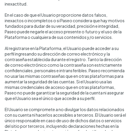
inexactitud.
En el caso de que el Usuario proporcione datos falsos,
inexactos o incompletos o si Paseo considera que hay motivos
fundados para dudar de su veracidad, precisión e integridad,
Paseo puede negarle el acceso presente o futuro y el uso de la
Plataforma o cualquiera de sus contenidos y/o servicios.
Al registrarse en la Plataforma, el Usuario puede acceder a su
perfil ingresando su dirección de correo electrónico y la
contraseña establecida durante el registro. Tanto la dirección
de correo electrónico como la contraseña son estrictamente
confidenciales, personales e intransferibles. Paseo recomienda
no usar las mismas contraseñas que en otras plataformas para
aumentar la seguridad de las cuentas. Si el Usuario usa las
mismas credenciales de acceso que en otras plataformas,
Paseo no puede garantizar la seguridad de la cuenta ni asegurar
que el Usuario sea el único que accede a su perfil.
El Usuario se compromete a no divulgar los datos relacionados
con su cuenta ni hacerlos accesibles a terceros. El Usuario será el
único responsable en caso de uso de dichos datos o servicios
del sitio por terceros, incluyendo declaraciones hechas en la