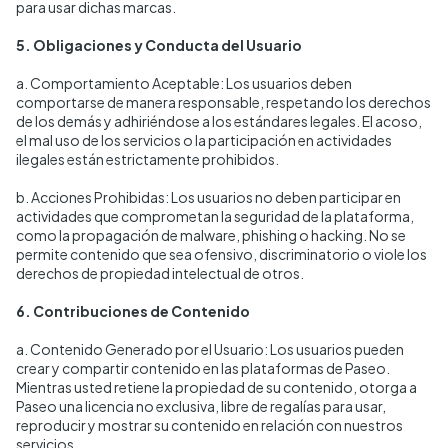
para usar dichas marcas.
5. Obligaciones y Conducta del Usuario
a. Comportamiento Aceptable: Los usuarios deben
comportarse de manera responsable, respetando los derechos
de los demás y adhiriéndose a los estándares legales. El acoso,
el mal uso de los servicios o la participación en actividades
ilegales están estrictamente prohibidos.
b. Acciones Prohibidas: Los usuarios no deben participar en
actividades que comprometan la seguridad de la plataforma,
como la propagación de malware, phishing o hacking. No se
permite contenido que sea ofensivo, discriminatorio o viole los
derechos de propiedad intelectual de otros.
6. Contribuciones de Contenido
a. Contenido Generado por el Usuario: Los usuarios pueden
crear y compartir contenido en las plataformas de Paseo.
Mientras usted retiene la propiedad de su contenido, otorga a
Paseo una licencia no exclusiva, libre de regalías para usar,
reproducir y mostrar su contenido en relación con nuestros
servicios.