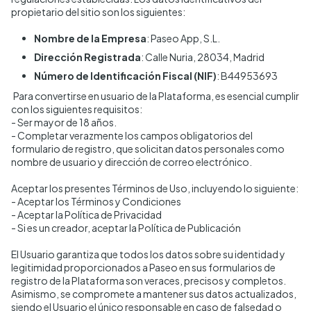
propietario del sitio son los siguientes:
Nombre de la Empresa
: Paseo App, S.L.
Dirección Registrada
: Calle Nuria, 28034, Madrid
Número de Identificación Fiscal (NIF)
: B44953693
Para convertirse en usuario de la Plataforma, es esencial cumplir
con los siguientes requisitos:
- Ser mayor de 18 años.
- Completar verazmente los campos obligatorios del
formulario de registro, que solicitan datos personales como
nombre de usuario y dirección de correo electrónico.
Aceptar los presentes Términos de Uso, incluyendo lo siguiente:
- Aceptar los Términos y Condiciones
- Aceptar la Política de Privacidad
- Si es un creador, aceptar la Política de Publicación
El Usuario garantiza que todos los datos sobre su identidad y
legitimidad proporcionados a Paseo en sus formularios de
registro de la Plataforma son veraces, precisos y completos.
Asimismo, se compromete a mantener sus datos actualizados,
siendo el Usuario el único responsable en caso de falsedad o