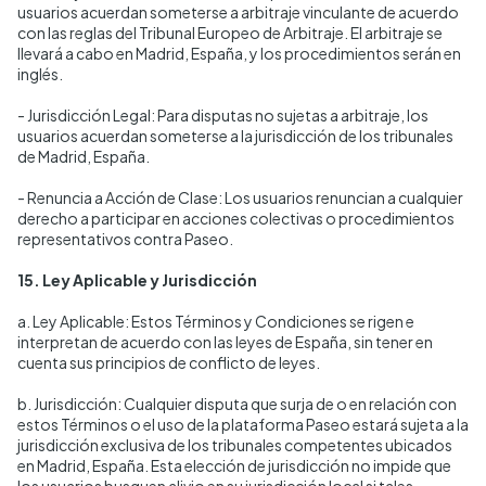
usuarios acuerdan someterse a arbitraje vinculante de acuerdo
con las reglas del Tribunal Europeo de Arbitraje. El arbitraje se
llevará a cabo en Madrid, España, y los procedimientos serán en
inglés.
- Jurisdicción Legal: Para disputas no sujetas a arbitraje, los
usuarios acuerdan someterse a la jurisdicción de los tribunales
de Madrid, España.
- Renuncia a Acción de Clase: Los usuarios renuncian a cualquier
derecho a participar en acciones colectivas o procedimientos
representativos contra Paseo.
15. Ley Aplicable y Jurisdicción
a. Ley Aplicable: Estos Términos y Condiciones se rigen e
interpretan de acuerdo con las leyes de España, sin tener en
cuenta sus principios de conflicto de leyes.
b. Jurisdicción: Cualquier disputa que surja de o en relación con
estos Términos o el uso de la plataforma Paseo estará sujeta a la
jurisdicción exclusiva de los tribunales competentes ubicados
en Madrid, España. Esta elección de jurisdicción no impide que