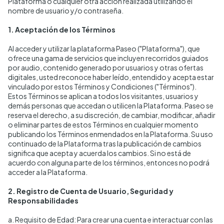
Plataforma o cualquier otra acción realizada utilizando el
nombre de usuario y/o contraseña.
1. Aceptación de los Términos
Al acceder y utilizar la plataforma Paseo ("Plataforma"), que
ofrece una gama de servicios que incluyen recorridos guiados
por audio, contenido generado por usuarios y otras ofertas
digitales, usted reconoce haber leído, entendido y acepta estar
vinculado por estos Términos y Condiciones ("Términos").
Estos Términos se aplican a todos los visitantes, usuarios y
demás personas que accedan o utilicen la Plataforma. Paseo se
reserva el derecho, a su discreción, de cambiar, modificar, añadir
o eliminar partes de estos Términos en cualquier momento
publicando los Términos enmendados en la Plataforma. Su uso
continuado de la Plataforma tras la publicación de cambios
significa que acepta y acuerda los cambios. Si no está de
acuerdo con alguna parte de los términos, entonces no podrá
acceder a la Plataforma.
2. Registro de Cuenta de Usuario, Seguridad y
Responsabilidades
a. Requisito de Edad: Para crear una cuenta e interactuar con las