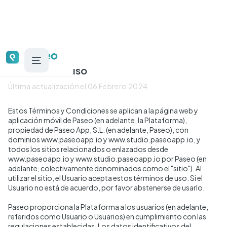
Términos de uso
Última actualización el 06 Febrero 2024
Estos Términos y Condiciones se aplican a la página web y
aplicación móvil de Paseo (en adelante, la Plataforma),
propiedad de Paseo App, S.L. (en adelante, Paseo), con
dominios
www.paseoapp.io
y
www.studio.paseoapp.io
, y
todos los sitios relacionados o enlazados desde
www.paseoapp.io
y
www.studio.paseoapp.io
por Paseo (en
adelante, colectivamente denominados como el "sitio"). Al
utilizar el sitio, el Usuario acepta estos términos de uso. Si el
Usuario no está de acuerdo, por favor abstenerse de usarlo.
Paseo proporciona la Plataforma a los usuarios (en adelante,
referidos como Usuario o Usuarios) en cumplimiento con las
regulaciones establecidas. Los datos identificativos del