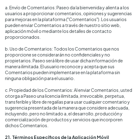
a. Envío de Comentarios: Paseo da la bienvenida y alienta a los
usuarios a proporcionar comentarios, opiniones y sugerencias
para mejoras en la plataforma ("Comentarios"). Los usuarios
pueden enviar Comentarios a través de nuestro sitio web,
aplicación móvil o mediante los detalles de contacto
proporcionados.
b. Uso de Comentarios: Todos los Comentarios que nos
proporcione se considerarán no confidenciales y no
propietarios. Paseo será libre de usar dicha información de
manera ilimitada. El usuario reconoce y acepta que sus
Comentarios pueden implementarse en la plataforma sin
ninguna obligación para el usuario.
c. Propiedad de los Comentarios: Al enviar Comentarios, usted
otorga a Paseo una licencia ilimitada, irrevocable, perpetua,
transferible y libre de regalías para usar cualquier comentario y
sugerencia presentada de la manera que considere adecuada,
incluyendo, pero no limitado a, el desarrollo, producción y
comercialización de productos y servicios que incorporen
dichos Comentarios.
21. Términos Específicos de la Aplicación Móvil