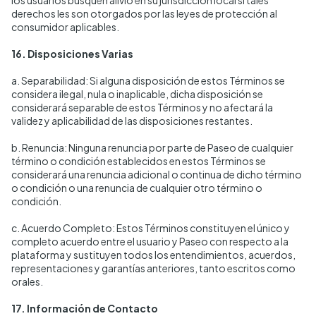
los usuarios busquen alivio en su jurisdicción local si tales
derechos les son otorgados por las leyes de protección al
consumidor aplicables.
16. Disposiciones Varias
a. Separabilidad: Si alguna disposición de estos Términos se
considera ilegal, nula o inaplicable, dicha disposición se
considerará separable de estos Términos y no afectará la
validez y aplicabilidad de las disposiciones restantes.
b. Renuncia: Ninguna renuncia por parte de Paseo de cualquier
término o condición establecidos en estos Términos se
considerará una renuncia adicional o continua de dicho término
o condición o una renuncia de cualquier otro término o
condición.
c. Acuerdo Completo: Estos Términos constituyen el único y
completo acuerdo entre el usuario y Paseo con respecto a la
plataforma y sustituyen todos los entendimientos, acuerdos,
representaciones y garantías anteriores, tanto escritos como
orales.
17. Información de Contacto