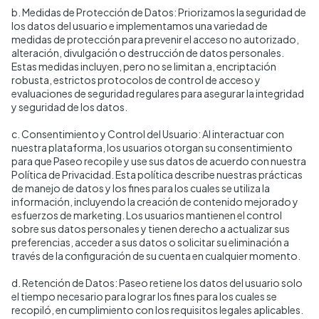
b. Medidas de Protección de Datos: Priorizamos la seguridad de
los datos del usuario e implementamos una variedad de
medidas de protección para prevenir el acceso no autorizado,
alteración, divulgación o destrucción de datos personales.
Estas medidas incluyen, pero no se limitan a, encriptación
robusta, estrictos protocolos de control de acceso y
evaluaciones de seguridad regulares para asegurar la integridad
y seguridad de los datos.
c. Consentimiento y Control del Usuario: Al interactuar con
nuestra plataforma, los usuarios otorgan su consentimiento
para que Paseo recopile y use sus datos de acuerdo con nuestra
Política de Privacidad. Esta política describe nuestras prácticas
de manejo de datos y los fines para los cuales se utiliza la
información, incluyendo la creación de contenido mejorado y
esfuerzos de marketing. Los usuarios mantienen el control
sobre sus datos personales y tienen derecho a actualizar sus
preferencias, acceder a sus datos o solicitar su eliminación a
través de la configuración de su cuenta en cualquier momento.
d. Retención de Datos: Paseo retiene los datos del usuario solo
el tiempo necesario para lograr los fines para los cuales se
recopiló, en cumplimiento con los requisitos legales aplicables.