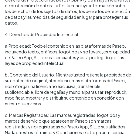
de protección de datos. La Política incluye información sobre
los derechos de los sujetos de datos, los períodos de retención
de datos y las medidas de seguridad en lugar para proteger sus
datos.
4. Derechos de Propiedad Intelectual
a.Propiedad: Todo el contenido en las plataformas de Paseo,
incluyendo texto, gráficos, logotipos y software, es propiedad
de Paseo App, S.L. o sus licenciantes y está protegido por las
leyes de propiedad intelectual.
b. Contenido del Usuario: Mientras usted retiene la propiedad de
su contenido original, al publicar en las plataformas de Paseo,
nos otorga una licencia no exclusiva, transferible,
sublicenciable, libre de regalías y mundial para usar, reproducir,
modificar, mostrar y distribuir su contenido en conexión con
nuestros servicios.
c. Marcas Registradas: Las marcas registradas, logotipos y
marcas de servicio que aparecen en Paseo son marcas
registradas y no registradas de Paseo App, S.L. o sus afiliados.
Nada en estos Términos y Condiciones le otorga una licencia