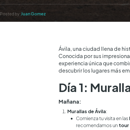
Posted by:
Juan Gomez
Ávila, una ciudad llena de hi
Conocida por sus impresionan
experiencia única que combin
descubrir los lugares más e
Día 1: Murall
Mañana:
Murallas de Ávila
:
Comienza tu visita en las
recomendamos un
tour