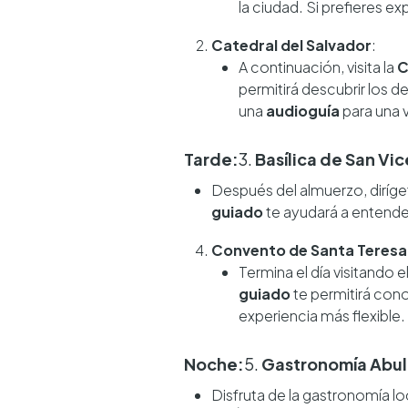
la ciudad. Si prefieres ex
Catedral del Salvador
:
A continuación, visita la
C
permitirá descubrir los d
una
audioguía
para una v
Tarde:
3.
Basílica de San Vi
Después del almuerzo, diríge
guiado
te ayudará a entender 
Convento de Santa Teresa
Termina el día visitando e
guiado
te permitirá cono
experiencia más flexible.
Noche:
5.
Gastronomía Abu
Disfruta de la gastronomía lo