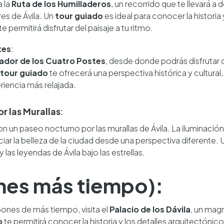
a la
Ruta de los Humilladeros
, un recorrido que te llevará a
es de Ávila. Un
tour guiado
es ideal para conocer la historia 
te permitirá disfrutar del paisaje a tu ritmo.
tes
:
ador de los Cuatro Postes
, desde donde podrás disfrutar 
tour guiado
te ofrecerá una perspectiva histórica y cultural
riencia más relajada.
r las Murallas
:
n un paseo nocturno por las murallas de Ávila. La iluminaci
iar la belleza de la ciudad desde una perspectiva diferente.
y las leyendas de Ávila bajo las estrellas.
ienes más tiempo):
spones de más tiempo, visita el
Palacio de los Dávila
, un mag
o
te permitirá conocer la historia y los detalles arquitectónic