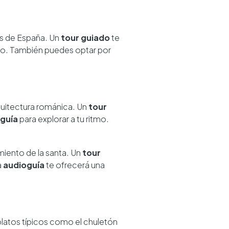
as de España. Un
tour guiado
te
icio. También puedes optar por
quitectura románica. Un
tour
guía
para explorar a tu ritmo.
imiento de la santa. Un
tour
a
audioguía
te ofrecerá una
 platos típicos como el chuletón