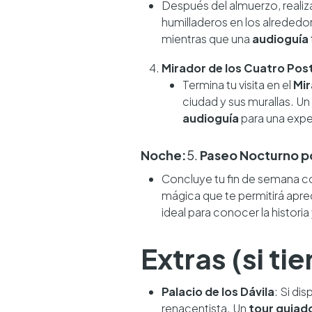
Después del almuerzo, realiz
humilladeros en los alrededor
mientras que una
audioguía
Mirador de los Cuatro Pos
Termina tu visita en el
Mir
ciudad y sus murallas. Un
audioguía
para una expe
Noche:
5.
Paseo Nocturno po
Concluye tu fin de semana co
mágica que te permitirá aprec
ideal para conocer la historia 
Extras (si t
Palacio de los Dávila
: Si di
renacentista. Un
tour guiad