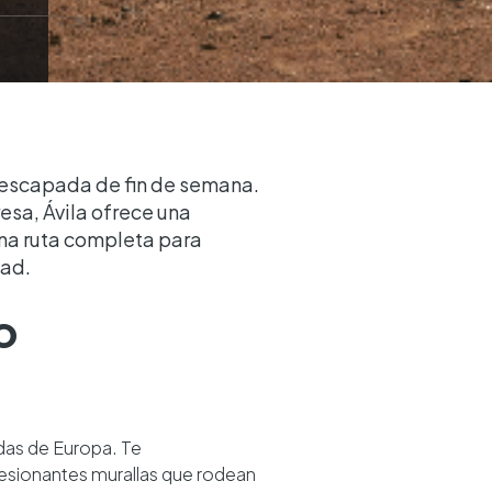
na escapada de fin de semana.
esa, Ávila ofrece una
na ruta completa para
dad.
o
adas de Europa. Te
resionantes murallas que rodean