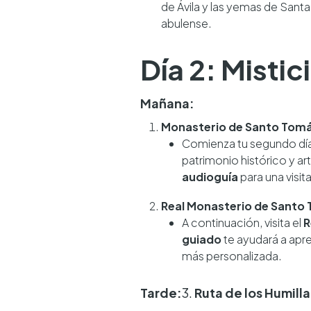
de Ávila y las yemas de Sant
abulense.
Día 2: Misti
Mañana:
Monasterio de Santo Tom
Comienza tu segundo día
patrimonio histórico y ar
audioguía
para una visita
Real Monasterio de Santo
A continuación, visita el
R
guiado
te ayudará a apre
más personalizada.
Tarde:
3.
Ruta de los Humill