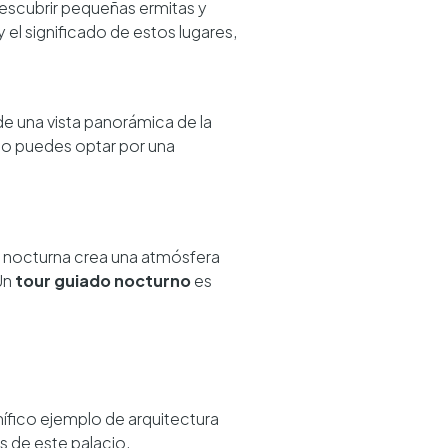
 descubrir pequeñas ermitas y
y el significado de estos lugares,
de una vista panorámica de la
, o puedes optar por una
ón nocturna crea una atmósfera
 Un
tour guiado nocturno
es
nífico ejemplo de arquitectura
os de este palacio.