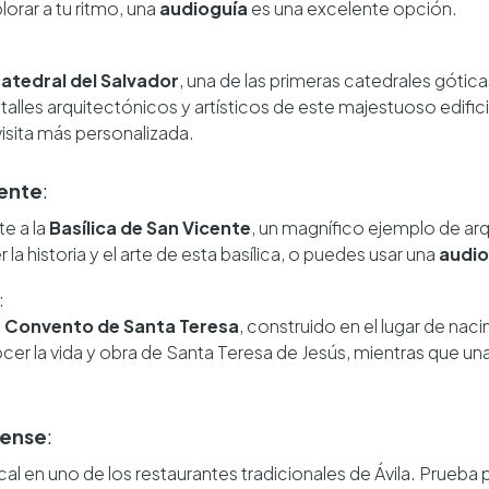
plorar a tu ritmo, una
audioguía
es una excelente opción.
atedral del Salvador
, una de las primeras catedrales gótic
etalles arquitectónicos y artísticos de este majestuoso edif
isita más personalizada.
cente
:
te a la
Basílica de San Vicente
, un magnífico ejemplo de ar
la historia y el arte de esta basílica, o puedes usar una
audio
:
l
Convento de Santa Teresa
, construido en el lugar de nac
cer la vida y obra de Santa Teresa de Jesús, mientras que un
lense
:
cal en uno de los restaurantes tradicionales de Ávila. Prueba