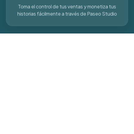
Toma el control de tus ventas y monetiza tus
historias fácilmente a través de Paseo Studio
Quiero ser creador
Es tan fácil como definir tu ruta en un mapa,
subir los audios y detallar el precio de