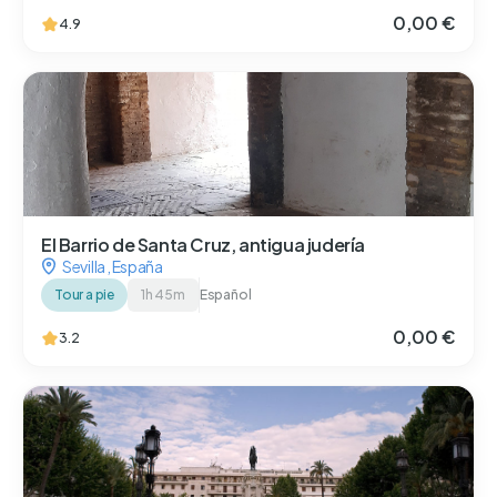
0,00 €
4.9
El Barrio de Santa Cruz, antigua judería
Sevilla
,
España
Tour a pie
1h 45m
Español
0,00 €
3.2