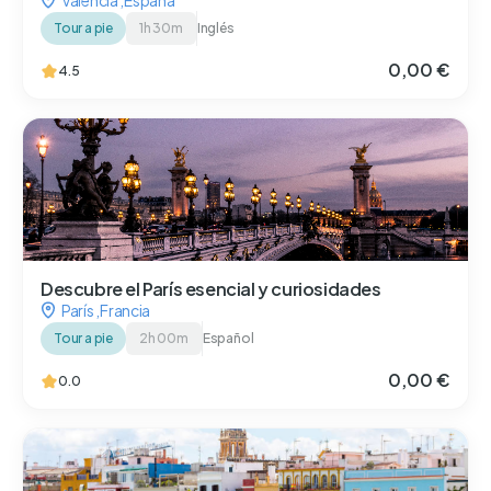
Valencia
,
España
Tour a pie
1h 30m
Inglés
0,00 €
4.5
Descubre el París esencial y curiosidades
París
,
Francia
Tour a pie
2h 00m
Español
0,00 €
0.0