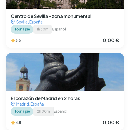
Centro de Sevilla - zona monumental
Sevilla
,
España
Tour a pie
1h 30m
Español
0,00 €
3.3
El corazón de Madrid en 2 horas
Madrid
,
España
Tour a pie
2h 00m
Español
0,00 €
4.5