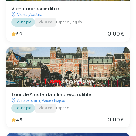
Viena Imprescindible
Viena
,
Austria
Tour a pie
2h 00m
Español, Inglés
0,00 €
5.0
Tour de Amsterdam Imprescindible
Amsterdam
,
Países Bajos
Tour a pie
2h 00m
Español
0,00 €
4.5