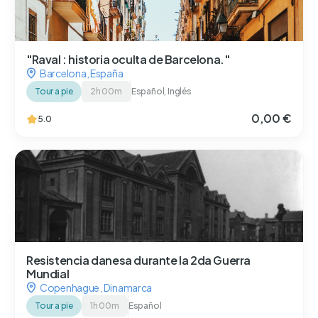
"Raval : historia oculta de Barcelona."
Barcelona
,
España
Tour a pie
2h 00m
Español, Inglés
0,00 €
5.0
Resistencia danesa durante la 2da Guerra
Mundial
Copenhague
,
Dinamarca
Tour a pie
1h 00m
Español