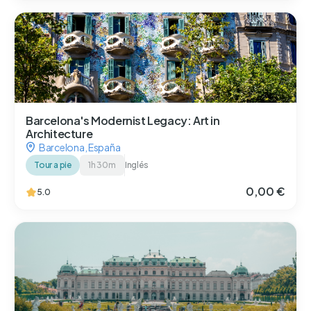
Barcelona's Modernist Legacy: Art in
Architecture
Barcelona
,
España
Tour a pie
1h 30m
Inglés
0,00 €
5.0