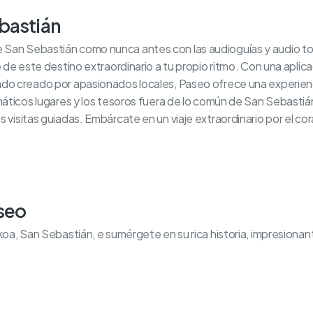
bastián
San Sebastián como nunca antes con las audioguías y audio tou
e de este destino extraordinario a tu propio ritmo. Con una aplicac
ado creado por apasionados locales, Paseo ofrece una experienc
emáticos lugares y los tesoros fuera de lo común de San Sebastián
s visitas guiadas. Embárcate en un viaje extraordinario por el c
aseo
zkoa, San Sebastián, e sumérgete en su rica historia, impresiona