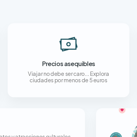
Precios asequibles
Viajar no debe ser caro... Explora
ciudades por menos de 5 euros
os y atracciones culturales,