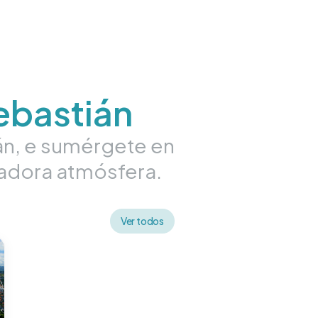
ebastián
ián, e sumérgete en
ivadora atmósfera.
Ver todos