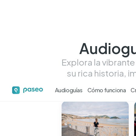
Audiogu
Explora la vibrant
su rica historia,
Audioguías
Cómo funciona
C
Tour más más desta