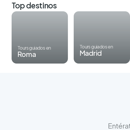
Top destinos
Tours guiados en
Tours guiados en
Madrid
Roma
Entérat