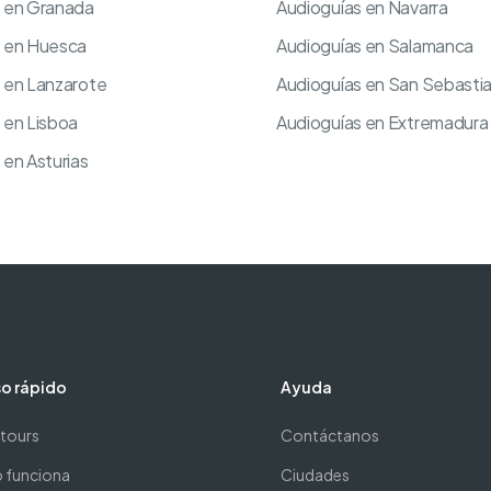
s en Granada
Audioguías en Navarra
s en Huesca
Audioguías en Salamanca
 en Lanzarote
Audioguías en San Sebasti
 en Lisboa
Audioguías en Extremadura
 en Asturias
o rápido
Ayuda
 tours
Contáctanos
funciona
Ciudades