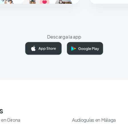
Descarga la app
s
 en Girona
Audioguías en Málaga