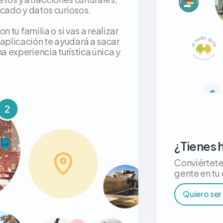
icado y datos curiosos.
n tu familia o si vas a realizar
 aplicación te ayudará a sacar
a experiencia turística única y
¿Tienes 
Conviértete 
gente en tu
Quiero ser