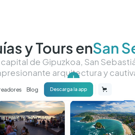
ías y Tours en
San S
e capital de Gipuzkoa, San Sebast
 impresionante arquitectura y caut
readores
Blog
Descarga la app
cados