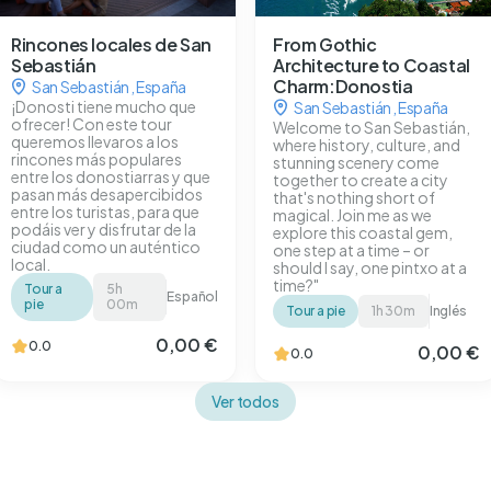
Rincones locales de San
From Gothic
Sebastián
Architecture to Coastal
Charm:Donostia
San Sebastián
,
España
¡Donosti tiene mucho que
San Sebastián
,
España
ofrecer! Con este tour
Welcome to San Sebastián,
queremos llevaros a los
where history, culture, and
rincones más populares
stunning scenery come
entre los donostiarras y que
together to create a city
pasan más desapercibidos
that's nothing short of
entre los turistas, para que
magical. Join me as we
podáis ver y disfrutar de la
explore this coastal gem,
ciudad como un auténtico
one step at a time – or
local.
should I say, one pintxo at a
time?"
Tour a
5h
Español
pie
00m
Tour a pie
1h 30m
Inglés
0,00 €
0.0
0,00 €
0.0
Ver todos