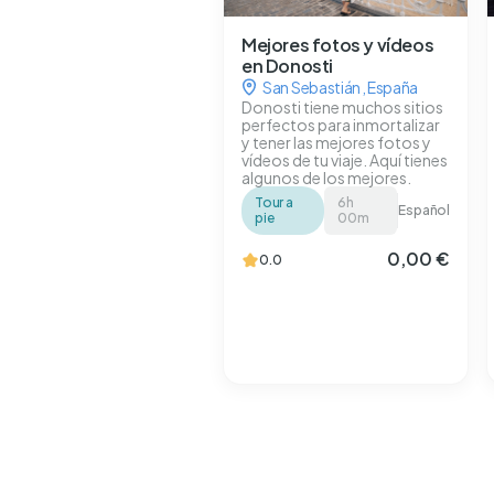
Mejores fotos y vídeos
en Donosti
San Sebastián
,
España
Donosti tiene muchos sitios
perfectos para inmortalizar
y tener las mejores fotos y
vídeos de tu viaje. Aquí tienes
algunos de los mejores.
Tour a
6h
Español
pie
00m
0,00 €
0.0