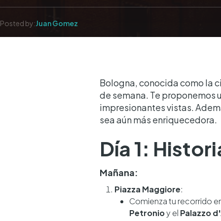
Posted by:
Juan Gomez
Bologna, conocida como la ci
de semana. Te proponemos una
impresionantes vistas. Ademá
sea aún más enriquecedora.
Día 1: Histor
Mañana:
Piazza Maggiore
:
Comienza tu recorrido en
Petronio
y el
Palazzo d