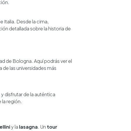
ión.
e Italia. Desde la cima,
ón detallada sobre la historia de
idad de Bologna. Aquí podrás ver el
na de las universidades más
 disfrutar de la auténtica
 la región.
llini
y la
lasagna
. Un
tour