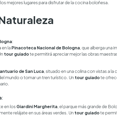
a los mejores lugares para disfrutar de la cocina boloñesa.
 Naturaleza
ologna
:
 en la
Pinacoteca Nacional de Bologna
, que alberga una 
Un
tour guiado
te permitirá apreciar mejor las obras maestra
antuario de San Luca
, situado en una colina con vistas a l
del mundo o tomar un tren turístico. Un
tour guiado
te ofrec
uario.
a
:
te en los
Giardini Margherita
, el parque más grande de Bol
emente relájate en sus áreas verdes. Un
tour guiado
te permit