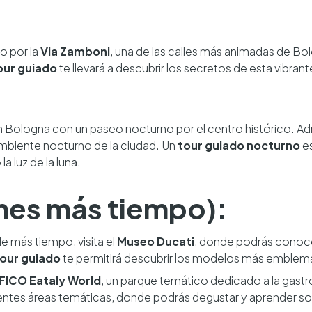
.
o por la
Via Zamboni
, una de las calles más animadas de Bol
our guiado
te llevará a descubrir los secretos de esta vibrante
 Bologna con un paseo nocturno por el centro histórico. Admi
mbiente nocturno de la ciudad. Un
tour guiado nocturno
es
a luz de la luna.
ienes más tiempo):
de más tiempo, visita el
Museo Ducati
, donde podrás conocer
our guiado
te permitirá descubrir los modelos más emblemát
FICO Eataly World
, un parque temático dedicado a la gastr
ferentes áreas temáticas, donde podrás degustar y aprender so