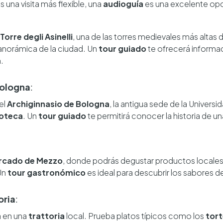
una visita más flexible, una
audioguía
es una excelente opc
Torre degli Asinelli
, una de las torres medievales más altas d
panorámica de la ciudad. Un
tour guiado
te ofrecerá informaci
.
Bologna
:
el
Archiginnasio de Bologna
, la antigua sede de la Univers
ioteca
. Un
tour guiado
te permitirá conocer la historia de u
rcado de Mezzo
, donde podrás degustar productos locales y
Un
tour gastronómico
es ideal para descubrir los sabores de
oria
:
a en una
trattoria
local. Prueba platos típicos como los
torte