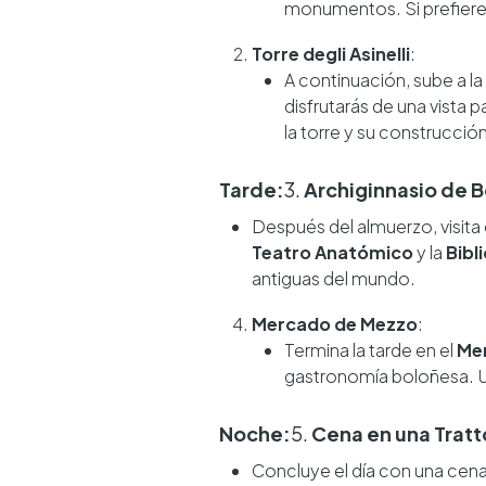
monumentos. Si prefieres 
Torre degli Asinelli
:
A continuación, sube a la
disfrutarás de una vista 
la torre y su construcción
Tarde:
3.
Archiginnasio de 
Después del almuerzo, visita 
Teatro Anatómico
y la
Bibl
antiguas del mundo.
Mercado de Mezzo
:
Termina la tarde en el
Me
gastronomía boloñesa. 
Noche:
5.
Cena en una Tratt
Concluye el día con una cen