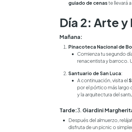
guiado de cenas
te llevará 
Día 2: Arte y
Mañana:
Pinacoteca Nacional de B
Comienza tu segundo día
renacentista y barroco. 
Santuario de San Luca
:
A continuación, visita el
S
por el pórtico más largo 
y la arquitectura del sant
Tarde:
3.
Giardini Margherit
Después del almuerzo, relája
disfruta de un picnic o simpl