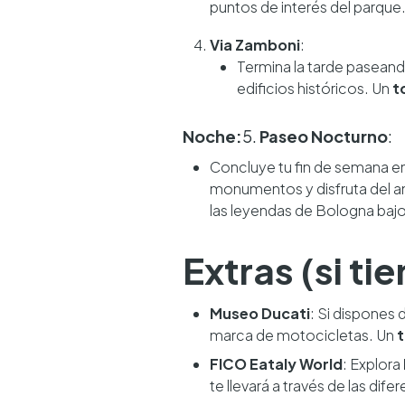
puntos de interés del parque
Via Zamboni
:
Termina la tarde paseand
edificios históricos. Un
t
Noche:
5.
Paseo Nocturno
:
Concluye tu fin de semana en
monumentos y disfruta del a
las leyendas de Bologna bajo l
Extras (si t
Museo Ducati
: Si dispones 
marca de motocicletas. Un
t
FICO Eataly World
: Explora
te llevará a través de las di