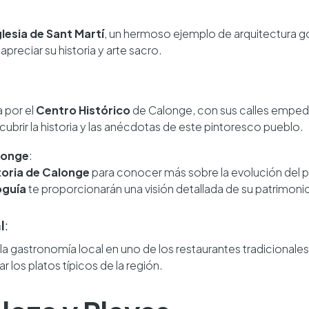
glesia de Sant Martí
, un hermoso ejemplo de arquitectura g
apreciar su historia y arte sacro.
 por el
Centro Histórico
de Calonge, con sus calles empedr
cubrir la historia y las anécdotas de este pintoresco pueblo.
alonge
:
toria de Calonge
para conocer más sobre la evolución del pue
oguía
te proporcionarán una visión detallada de su patrimoni
l
:
 la gastronomía local en uno de los restaurantes tradicionale
los platos típicos de la región.