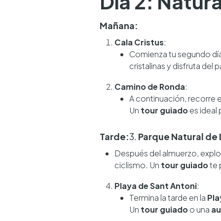
Día 2: Natur
Mañana:
Cala Cristus
:
Comienza tu segundo dí
cristalinas y disfruta del 
Camino de Ronda
:
A continuación, recorre 
Un
tour guiado
es ideal 
Tarde:
3.
Parque Natural de 
Después del almuerzo, explo
ciclismo. Un
tour guiado
te 
Playa de Sant Antoni
:
Termina la tarde en la
Pla
Un
tour guiado
o una
au