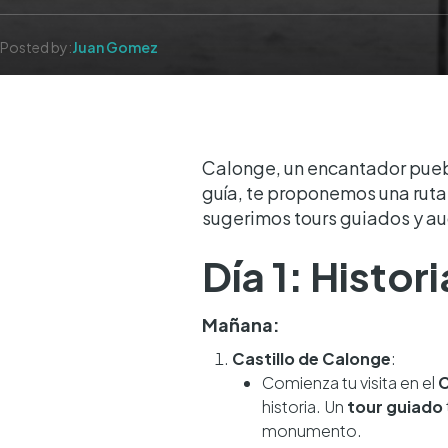
Posted by:
Juan Gomez
Calonge, un encantador puebl
guía, te proponemos una ruta p
sugerimos tours guiados y a
Día 1: Histor
Mañana:
Castillo de Calonge
:
Comienza tu visita en el
C
historia. Un
tour guiado
monumento.