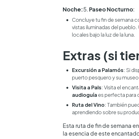
Noche:
5.
Paseo Nocturno
:
Concluye tu fin de semana co
vistas iluminadas del pueblo.
locales bajo la luz de la luna.
Extras (si t
Excursión a Palamós
: Si d
puerto pesquero y su museo 
Visita a Pals
: Visita el enca
audioguía
es perfecta para c
Ruta del Vino
: También pued
aprendiendo sobre su produ
Esta ruta de fin de semana e
la esencia de este encantado