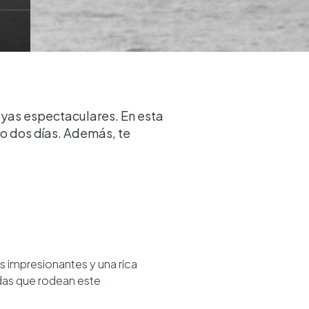
ayas espectaculares. En esta
olo dos días. Además, te
as impresionantes y una rica
ndas que rodean este