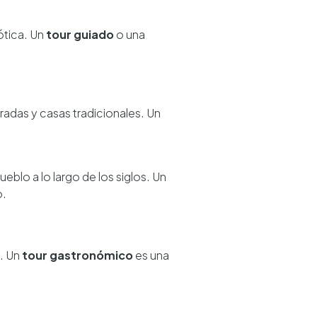
ótica. Un
tour guiado
o una
adas y casas tradicionales. Un
blo a lo largo de los siglos. Un
o.
s. Un
tour gastronómico
es una