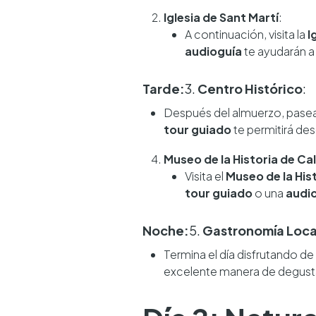
Iglesia de Sant Martí
:
A continuación, visita la
I
audioguía
te ayudarán a 
Tarde:
3.
Centro Histórico
:
Después del almuerzo, pasea
tour guiado
te permitirá des
Museo de la Historia de C
Visita el
Museo de la His
tour guiado
o una
audi
Noche:
5.
Gastronomía Loca
Termina el día disfrutando de
excelente manera de degustar 