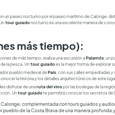
n un paseo nocturno por el paseo marítimo de Calonge, disfru
 Un
tour guiado
nocturno es una excelente manera de conocer
ienes más tiempo):
ispones de más tiempo, realiza una excursión a
Palamós
, un 
de la pesca. Un
tour guiado
es la mejor forma de explorar s
ntador pueblo medieval de
Pals
, con sus calles empedradas y 
onocer la historia y los detalles arquitectónicos de este luga
es disfrutar de una
ruta del vino
por las bodegas de la regió
cción. Un
tour guiado
te permitirá conocer los secretos de l
n Calonge, complementada con tours guiados y audiog
r pueblo de la Costa Brava de una manera profunda y