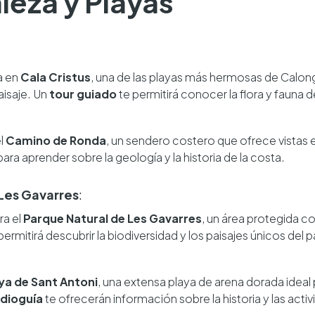
aleza y Playas
a en
Cala Cristus
, una de las playas más hermosas de Calong
paisaje. Un
tour guiado
te permitirá conocer la flora y fauna d
el
Camino de Ronda
, un sendero costero que ofrece vistas
para aprender sobre la geología y la historia de la costa.
Les Gavarres
:
ra el
Parque Natural de Les Gavarres
, un área protegida c
permitirá descubrir la biodiversidad y los paisajes únicos del 
ya de Sant Antoni
, una extensa playa de arena dorada ideal p
dioguía
te ofrecerán información sobre la historia y las activ