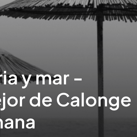
ia y mar -
jor de Calonge
mana