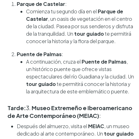
Parque de Castelar
:
Comienza tu segundo día en el
Parque de
Castelar
, un oasis de vegetación en el centro
de la ciudad. Pasea por sus senderos y disfruta
de la tranquilidad. Un
tour guiado
te permitirá
conocer la historia y la flora del parque.
Puente de Palmas
:
A continuación, cruza el
Puente de Palmas
,
un histórico puente que ofrece vistas
espectaculares del río Guadiana y la ciudad. Un
tour guiado
te permitirá conocer la historia y
la arquitectura de este emblemático puente.
Tarde:
3.
Museo Extremeño e Iberoamericano
de Arte Contemporáneo (MEIAC)
:
Después del almuerzo, visita el
MEIAC
, un museo
dedicado al arte contemporáneo. Un
tour guiado