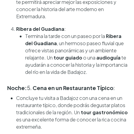
te permitirá apreciar mejor las exposiciones y
conocer la historia del arte moderno en
Extremadura.
Ribera del Guadiana
:
Termina la tarde con un paseo por la
Ribera
del Guadiana
, un hermoso paseo fluvial que
ofrece vistas panorámicas y un ambiente
relajante. Un
tour guiado
o una
audioguía
te
ayudarán a conocer la historia y la importancia
del río en la vida de Badajoz.
Noche:
5.
Cena en un Restaurante Típico
:
Concluye tu visita a Badajoz con una cena en un
restaurante típico, donde podrás degustar platos
tradicionales de la región. Un
tour gastronómico
es una excelente forma de conocer la rica cocina
extremeña.