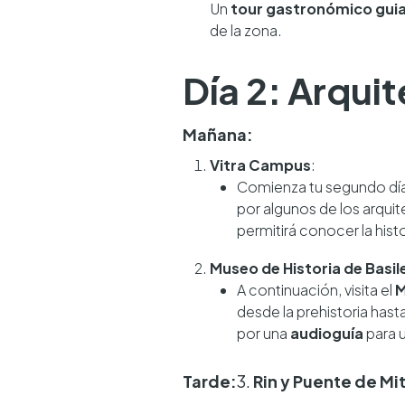
Un
tour gastronómico gui
de la zona.
Día 2: Arqui
Mañana:
Vitra Campus
:
Comienza tu segundo día 
por algunos de los arqu
permitirá conocer la histo
Museo de Historia de Basil
A continuación, visita el
M
desde la prehistoria hast
por una
audioguía
para u
Tarde:
3.
Rin y Puente de Mi