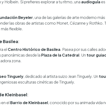
 Holbein. Si prefieres explorar a tu ritmo, una
audioguía
es 
undación Beyeler
, una de las galerías de arte moderno más
ender las obras de artistas como Monet, Cézanne y Rothko.
 más flexible.
e Basilea
:
ra el
Centro Histórico de Basilea
. Pasea por sus calles adoq
tas panorámicas desde la
Plaza de la Catedral
. Un
tour guia
tadora zona.
eo Tinguely
, dedicado al artista suizo Jean Tinguely. Un
tou
ngeniosas esculturas cinéticas de Tinguely.
de Kleinbasel
:
 en el
Barrio de Kleinbasel
, conocido por su animada vida no