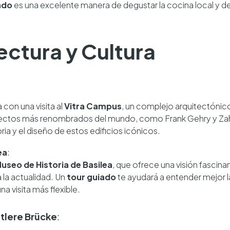
ado
es una excelente manera de degustar la cocina local y de
tectura y Cultura
con una visita al
Vitra Campus
, un complejo arquitectónic
itectos más renombrados del mundo, como Frank Gehry y Za
ria y el diseño de estos edificios icónicos.
ea
:
useo de Historia de Basilea
, que ofrece una visión fascinan
a la actualidad. Un
tour guiado
te ayudará a entender mejor 
na visita más flexible.
ttlere Brücke
: