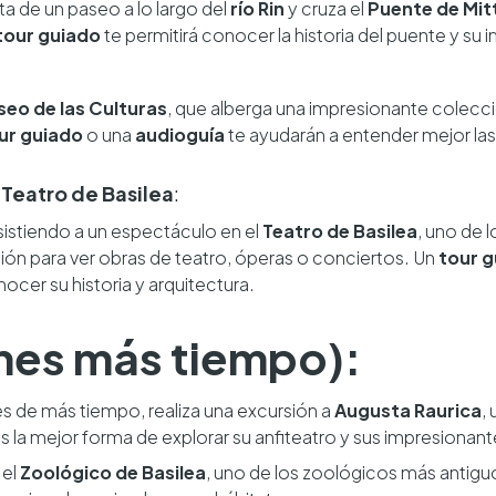
a de un paseo a lo largo del
río Rin
y cruza el
Puente de Mit
tour guiado
te permitirá conocer la historia del puente y su 
eo de las Culturas
, que alberga una impresionante colecc
ur guiado
o una
audioguía
te ayudarán a entender mejor la
 Teatro de Basilea
:
asistiendo a un espectáculo en el
Teatro de Basilea
, uno de 
ión para ver obras de teatro, óperas o conciertos. Un
tour 
cer su historia y arquitectura.
ienes más tiempo):
es de más tiempo, realiza una excursión a
Augusta Raurica
,
s la mejor forma de explorar su anfiteatro y sus impresionant
 el
Zoológico de Basilea
, uno de los zoológicos más antigu