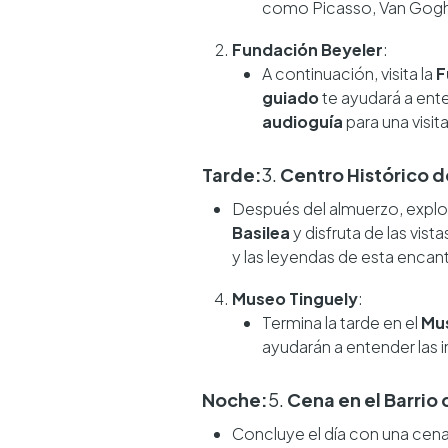
como Picasso, Van Gogh y
Fundación Beyeler
:
A continuación, visita la
F
guiado
te ayudará a ent
audioguía
para una visita
Tarde:
3.
Centro Histórico d
Después del almuerzo, explo
Basilea
y disfruta de las vis
y las leyendas de esta encan
Museo Tinguely
:
Termina la tarde en el
Mus
ayudarán a entender las i
Noche:
5.
Cena en el Barrio 
Concluye el día con una cena