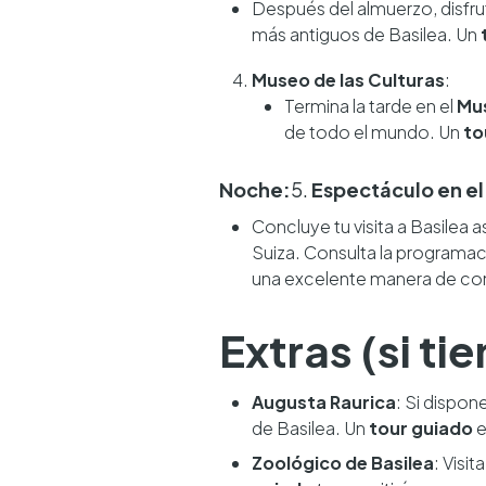
Después del almuerzo, disfrut
más antiguos de Basilea. Un
Museo de las Culturas
:
Termina la tarde en el
Mus
de todo el mundo. Un
to
Noche:
5.
Espectáculo en el
Concluye tu visita a Basilea 
Suiza. Consulta la programac
una excelente manera de cono
Extras (si t
Augusta Raurica
: Si dispon
de Basilea. Un
tour guiado
e
Zoológico de Basilea
: Visita