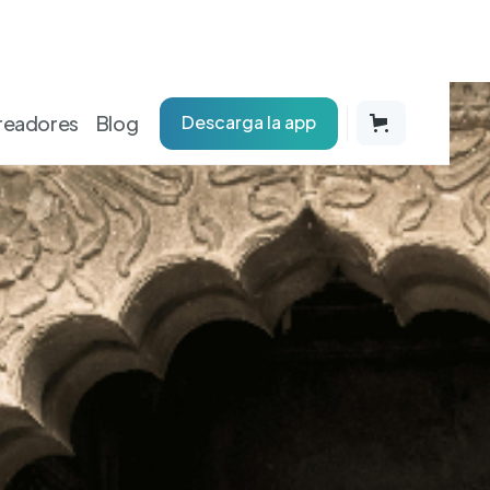
readores
Blog
Descarga la app