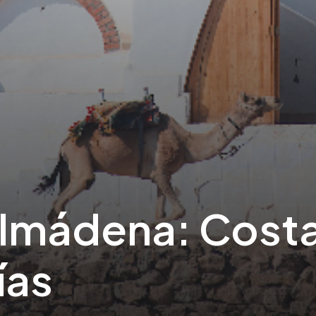
lmádena: Cost
ías