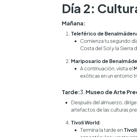
Día 2: Cultu
Mañana:
Teleférico de Benalmáden
Comienza tu segundo día
Costa del Sol y la Sierra 
Mariposario de Benalmád
A continuación, visita el
M
exóticas en un entorno t
Tarde:
3.
Museo de Arte Pr
Después del almuerzo, diríge
artefactos de las culturas p
Tivoli World
:
Termina la tarde en
Tivol