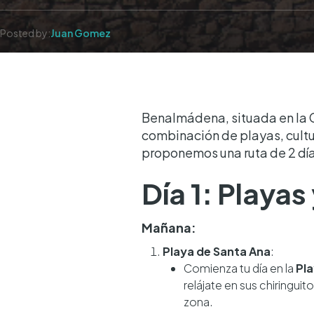
Posted by:
Juan Gomez
Benalmádena, situada en la C
combinación de playas, cultu
proponemos una ruta de 2 día
Día 1: Playa
Mañana:
Playa de Santa Ana
:
Comienza tu día en la
Pla
relájate en sus chiringuit
zona.