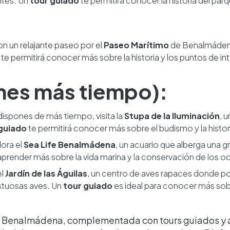
ntes. Un
tour guiado
te permitirá conocer la historia del par
n un relajante paseo por el
Paseo Marítimo
de Benalmádena. 
te permitirá conocer más sobre la historia y los puntos de int
ienes más tiempo):
 dispones de más tiempo, visita la
Stupa de la Iluminación
, 
guiado
te permitirá conocer más sobre el budismo y la hist
lora el
Sea Life Benalmádena
, un acuario que alberga una 
 aprender más sobre la vida marina y la conservación de los 
el
Jardín de las Águilas
, un centro de aves rapaces donde p
stuosas aves. Un
tour guiado
es ideal para conocer más sobr
en Benalmádena, complementada con tours guiados y a