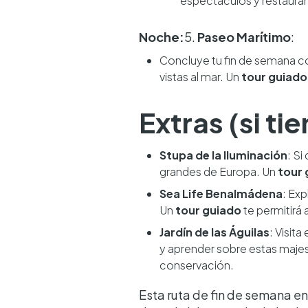
espectáculos y restaura
Noche:
5.
Paseo Marítimo
:
Concluye tu fin de semana co
vistas al mar. Un
tour guiado
Extras (si t
Stupa de la Iluminación
: Si
grandes de Europa. Un
tour 
Sea Life Benalmádena
: Exp
Un
tour guiado
te permitirá
Jardín de las Águilas
: Visita 
y aprender sobre estas maje
conservación.
Esta ruta de fin de semana 