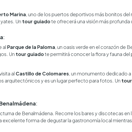
rto Marina
, uno de los puertos deportivos más bonitos del
s yates. Un
tour guiado
te ofrecerá una visión más profunda d
ma
:
e al
Parque de la Paloma
, un oasis verde en el corazón de 
egos. Un
tour guiado
te permitirá conocer la flora y fauna del
isita al
Castillo de Colomares
, un monumento dedicado a Cr
os arquitectónicos y es un lugar perfecto para fotos. Un
tour
n Benalmádena
:
 nocturna de Benalmádena. Recorre los bares y discotecas en 
a excelente forma de degustar la gastronomía local mientras