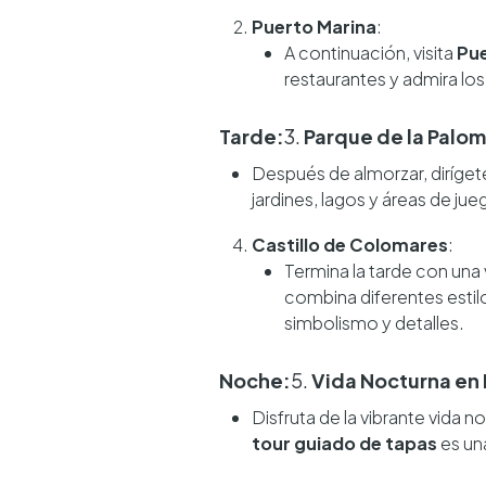
Puerto Marina
:
A continuación, visita
Pue
restaurantes y admira lo
Tarde:
3.
Parque de la Palo
Después de almorzar, diríget
jardines, lagos y áreas de ju
Castillo de Colomares
:
Termina la tarde con una v
combina diferentes estil
simbolismo y detalles.
Noche:
5.
Vida Nocturna e
Disfruta de la vibrante vida
tour guiado de tapas
es un