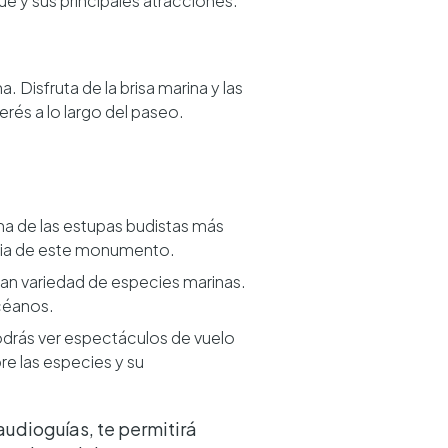
que y sus principales atracciones.
Disfruta de la brisa marina y las
erés a lo largo del paseo.
una de las estupas budistas más
oria de este monumento.
gran variedad de especies marinas.
océanos.
odrás ver espectáculos de vuelo
e las especies y su
udioguías, te permitirá