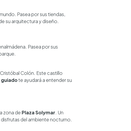
 mundo. Pasea por sus tiendas,
e su arquitectura y diseño.
Benalmádena. Pasea por sus
 parque.
istóbal Colón. Este castillo
 guiado
te ayudará a entender su
la zona de
Plaza Solymar
. Un
 disfrutas del ambiente nocturno.