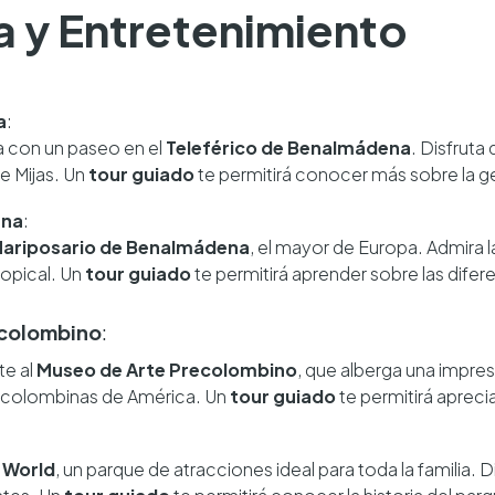
ra y Entretenimiento
a
:
 con un paseo en el
Teleférico de Benalmádena
. Disfruta
de Mijas. Un
tour guiado
te permitirá conocer más sobre la geog
ena
:
ariposario de Benalmádena
, el mayor de Europa. Admira 
ropical. Un
tour guiado
te permitirá aprender sobre las difer
ecolombino
:
te al
Museo de Arte Precolombino
, que alberga una impre
recolombinas de América. Un
tour guiado
te permitirá aprecia
i World
, un parque de atracciones ideal para toda la familia. D