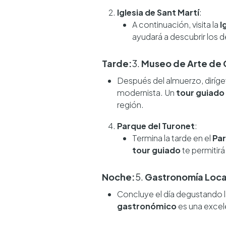
Iglesia de Sant Martí
:
A continuación, visita la
I
ayudará a descubrir los d
Tarde:
3.
Museo de Arte de
Después del almuerzo, diríge
modernista. Un
tour guiado
región.
Parque del Turonet
:
Termina la tarde en el
Par
tour guiado
te permitirá
Noche:
5.
Gastronomía Loca
Concluye el día degustando l
gastronómico
es una excele