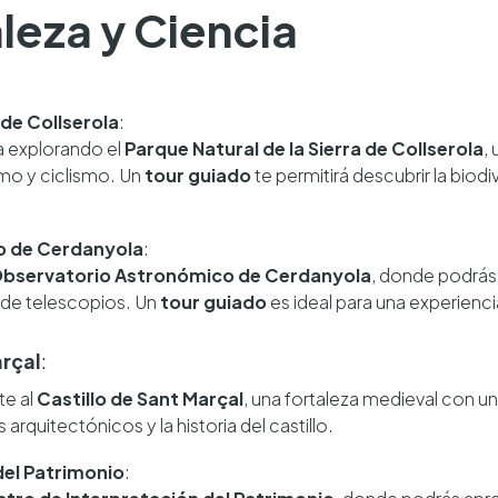
aleza y Ciencia
 de Collserola
:
 explorando el
Parque Natural de la Sierra de Collserola
,
mo y ciclismo. Un
tour guiado
te permitirá descubrir la biodi
o de Cerdanyola
:
bservatorio Astronómico de Cerdanyola
, donde podrás
s de telescopios. Un
tour guiado
es ideal para una experienci
arçal
:
te al
Castillo de Sant Marçal
, una fortaleza medieval con una
 arquitectónicos y la historia del castillo.
del Patrimonio
: