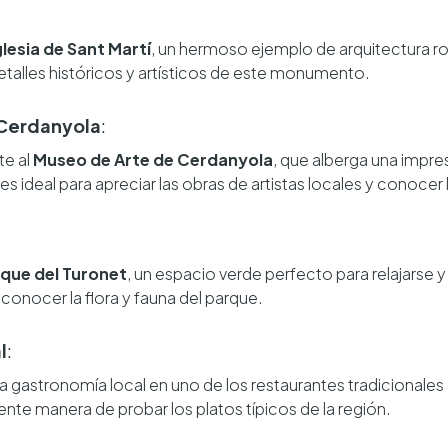
glesia de Sant Martí
, un hermoso ejemplo de arquitectura 
etalles históricos y artísticos de este monumento.
 Cerdanyola
:
te al
Museo de Arte de Cerdanyola
, que alberga una impre
es ideal para apreciar las obras de artistas locales y conocer
que del Turonet
, un espacio verde perfecto para relajarse y 
 conocer la flora y fauna del parque.
l
:
a gastronomía local en uno de los restaurantes tradicionale
nte manera de probar los platos típicos de la región.