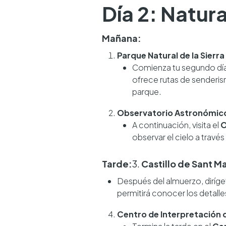
Día 2: Natur
Mañana:
Parque Natural de la Sierra
Comienza tu segundo día
ofrece rutas de senderis
parque.
Observatorio Astronómic
A continuación, visita el
O
observar el cielo a travé
Tarde:
3.
Castillo de Sant M
Después del almuerzo, diríge
permitirá conocer los detalles
Centro de Interpretación 