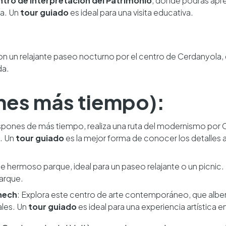
tro de Interpretación del Patrimonio
, donde podrás apren
a. Un
tour guiado
es ideal para una visita educativa.
 un relajante paseo nocturno por el centro de Cerdanyola, di
da.
ienes más tiempo):
dispones de más tiempo, realiza una ruta del modernismo por C
. Un
tour guiado
es la mejor forma de conocer los detalles a
ste hermoso parque, ideal para un paseo relajante o un picnic
parque.
nech
: Explora este centro de arte contemporáneo, que alb
ales. Un
tour guiado
es ideal para una experiencia artística 