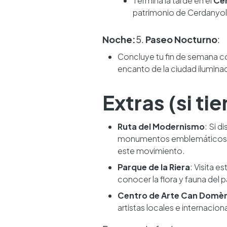
Termina la tarde en el
Cen
patrimonio de Cerdanyol
Noche:
5.
Paseo Nocturno
:
Concluye tu fin de semana con
encanto de la ciudad ilumina
Extras (si t
Ruta del Modernismo
: Si 
monumentos emblemáticos
este movimiento.
Parque de la Riera
: Visita e
conocer la flora y fauna del 
Centro de Arte Can Domè
artistas locales e internacion