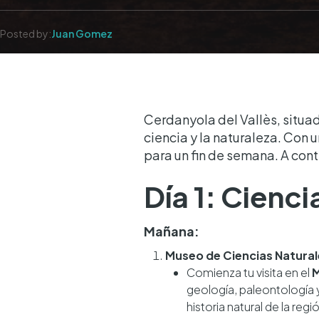
Posted by:
Juan Gomez
Cerdanyola del Vallès, situad
ciencia y la naturaleza. Con u
para un fin de semana. A con
Día 1: Cienci
Mañana:
Museo de Ciencias Natura
Comienza tu visita en el
M
geología, paleontología 
historia natural de la regi