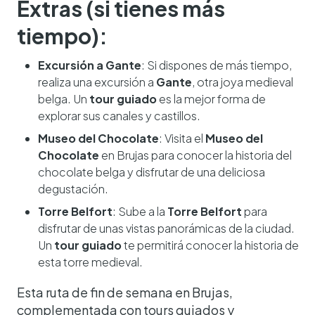
Extras (si tienes más
tiempo):
Excursión a Gante
: Si dispones de más tiempo,
realiza una excursión a
Gante
, otra joya medieval
belga. Un
tour guiado
es la mejor forma de
explorar sus canales y castillos.
Museo del Chocolate
: Visita el
Museo del
Chocolate
en Brujas para conocer la historia del
chocolate belga y disfrutar de una deliciosa
degustación.
Torre Belfort
: Sube a la
Torre Belfort
para
disfrutar de unas vistas panorámicas de la ciudad.
Un
tour guiado
te permitirá conocer la historia de
esta torre medieval.
Esta ruta de fin de semana en Brujas,
complementada con tours guiados y