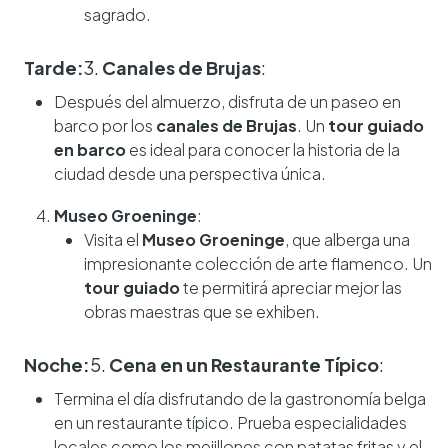
sagrado.
Tarde:
3.
Canales de Brujas
:
Después del almuerzo, disfruta de un paseo en
barco por los
canales de Brujas
. Un
tour guiado
en barco
es ideal para conocer la historia de la
ciudad desde una perspectiva única.
Museo Groeninge
:
Visita el
Museo Groeninge
, que alberga una
impresionante colección de arte flamenco. Un
tour guiado
te permitirá apreciar mejor las
obras maestras que se exhiben.
Noche:
5.
Cena en un Restaurante Típico
:
Termina el día disfrutando de la gastronomía belga
en un restaurante típico. Prueba especialidades
locales como los mejillones con patatas fritas y el