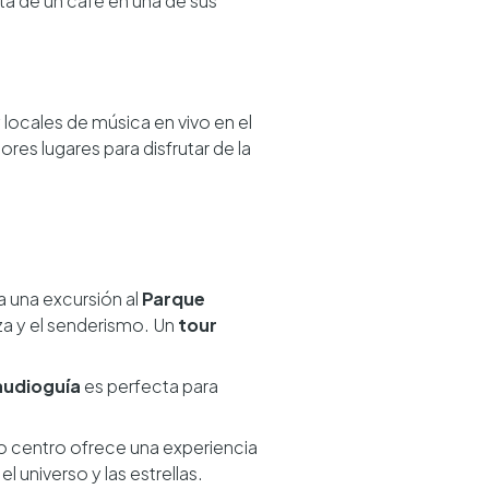
uta de un café en una de sus
locales de música en vivo en el
es lugares para disfrutar de la
a una excursión al
Parque
eza y el senderismo. Un
tour
audioguía
es perfecta para
 centro ofrece una experiencia
 universo y las estrellas.