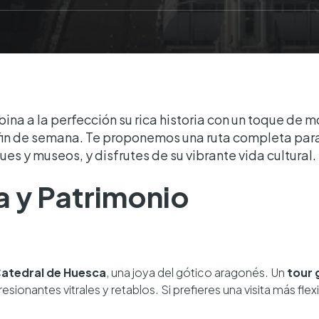
na a la perfección su rica historia con un toque de m
fin de semana. Te proponemos una ruta completa para
s y museos, y disfrutes de su vibrante vida cultural.
ia y Patrimonio
atedral de Huesca
, una joya del gótico aragonés. Un
tour 
resionantes vitrales y retablos. Si prefieres una visita más flex