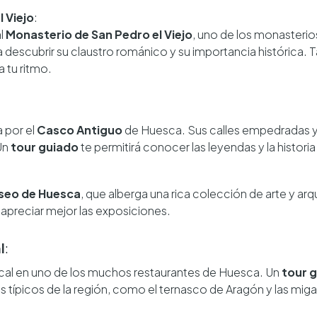
 Viejo
:
al
Monasterio de San Pedro el Viejo
, uno de los monasteri
a descubrir su claustro románico y su importancia histórica.
a tu ritmo.
 por el
Casco Antiguo
de Huesca. Sus calles empedradas y
Un
tour guiado
te permitirá conocer las leyendas y la histori
seo de Huesca
, que alberga una rica colección de arte y ar
 apreciar mejor las exposiciones.
l
:
ocal en uno de los muchos restaurantes de Huesca. Un
tour 
 típicos de la región, como el ternasco de Aragón y las miga