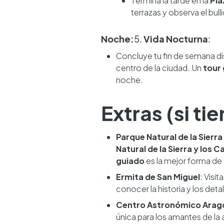
Termina la tarde en la
Pla
terrazas y observa el bull
Noche:
5.
Vida Nocturna
:
Concluye tu fin de semana di
centro de la ciudad. Un
tour
noche.
Extras (si t
Parque Natural de la Sierr
Natural de la Sierra y los
guiado
es la mejor forma de 
Ermita de San Miguel
: Visi
conocer la historia y los deta
Centro Astronómico Arag
única para los amantes de la