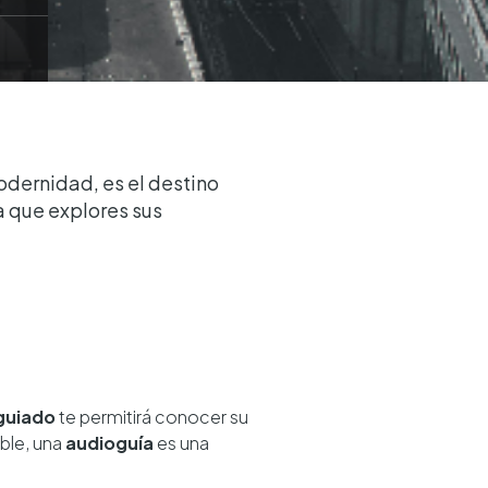
odernidad, es el destino
 que explores sus
guiado
te permitirá conocer su
ible, una
audioguía
es una