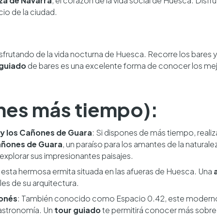
za de Navarra
, el corazón de la vida social de Huesca. Disfr
icio de la ciudad.
sfrutando de la vida nocturna de Huesca. Recorre los bares y 
 guiado
de bares es una excelente forma de conocer los mejor
ienes más tiempo):
a y los Cañones de Guara
: Si dispones de más tiempo, realiz
 Cañones de Guara
, un paraíso para los amantes de la natural
explorar sus impresionantes paisajes.
ta esta hermosa ermita situada en las afueras de Huesca. Una
lles de su arquitectura.
onés
: También conocido como Espacio 0.42, este moderno
 astronomía. Un
tour guiado
te permitirá conocer más sobre el