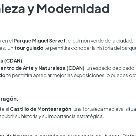
aleza y Modernidad
 en el
Parque Miguel Servet
, el pulmón verde de la ciudad.
ues. Un
tour guiado
te permitirá conocer la historia del par
za (CDAN)
:
entro de Arte y Naturaleza (CDAN)
, un espacio dedicado 
ado
te permitirá apreciar mejor las exposiciones, o puedes op
aragón
:
te al
Castillo de Montearagón
, una fortaleza medieval situ
cubrir su historia y su importancia estratégica.