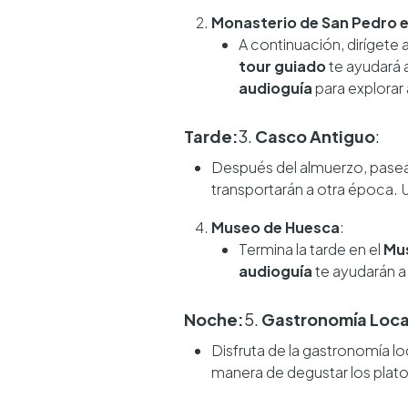
Monasterio de San Pedro el
A continuación, dirígete 
tour guiado
te ayudará 
audioguía
para explorar 
Tarde:
3.
Casco Antiguo
:
Después del almuerzo, pasea
transportarán a otra época. 
Museo de Huesca
:
Termina la tarde en el
Mu
audioguía
te ayudarán a
Noche:
5.
Gastronomía Loca
Disfruta de la gastronomía l
manera de degustar los platos