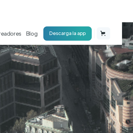
readores
Blog
Descarga la app