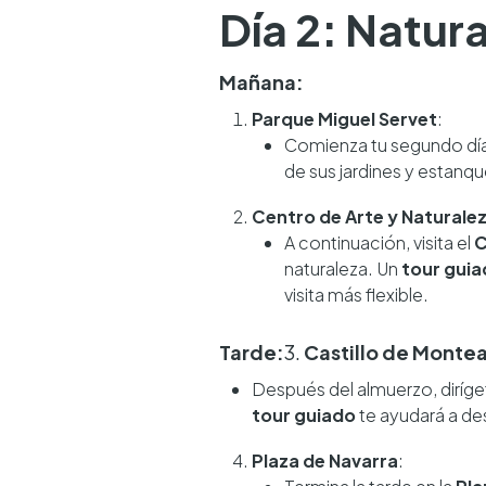
Día 2: Natur
Mañana:
Parque Miguel Servet
:
Comienza tu segundo día
de sus jardines y estanq
Centro de Arte y Naturale
A continuación, visita el
C
naturaleza. Un
tour gui
visita más flexible.
Tarde:
3.
Castillo de Monte
Después del almuerzo, diríge
tour guiado
te ayudará a des
Plaza de Navarra
: