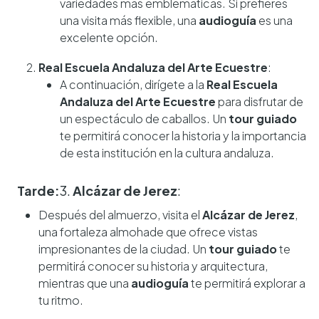
variedades más emblemáticas. Si prefieres
una visita más flexible, una
audioguía
es una
excelente opción.
Real Escuela Andaluza del Arte Ecuestre
:
A continuación, dirígete a la
Real Escuela
Andaluza del Arte Ecuestre
para disfrutar de
un espectáculo de caballos. Un
tour guiado
te permitirá conocer la historia y la importancia
de esta institución en la cultura andaluza.
Tarde:
3.
Alcázar de Jerez
:
Después del almuerzo, visita el
Alcázar de Jerez
,
una fortaleza almohade que ofrece vistas
impresionantes de la ciudad. Un
tour guiado
te
permitirá conocer su historia y arquitectura,
mientras que una
audioguía
te permitirá explorar a
tu ritmo.