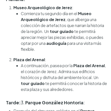
Museo Arqueológico de Jerez
:
Comienza tu segundo día en el
Museo
Arqueológico de Jerez
, que alberga una
colección de artefactos que narran la historia
de la región. Un
tour guiado
te permitirá
apreciar mejor las piezas exhibidas, o puedes
optar por una
audioguía
para una visita más
flexible.
Plaza del Arenal
:
A continuación, pasea por la
Plaza del Arenal
,
el corazón de Jerez. Admira sus edificios
históricos y disfruta del ambiente local. Un
tour guiado
te permitirá conocer la historia de
esta plaza y sus alrededores.
Tarde:
3.
Parque González Hontoria
:
Después del almuerzo, relájate en el
Parque