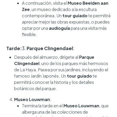
A continuación, visita el
Museo Beelden aan
Zee
, un museo dedicado a la escultura
contemporánea. Un
tour guiado
te permitirá
apreciar mejor las obras expuestas, o puedes
optar por una
audioguía
para una visita más
flexible.
Tarde:
3.
Parque Clingendael
:
Después del almuerzo, dirígete al
Parque
Clingendael
, uno de los parques más hermosos
de La Haya. Pasea por sus jardines, incluyendo el
famoso Jardín Japonés. Un
tour guiado
te
permitirá conocer la historia y los detalles
botánicos del parque.
Museo Louwman
:
Termina la tarde en el
Museo Louwman
, que
alberga una de las colecciones de