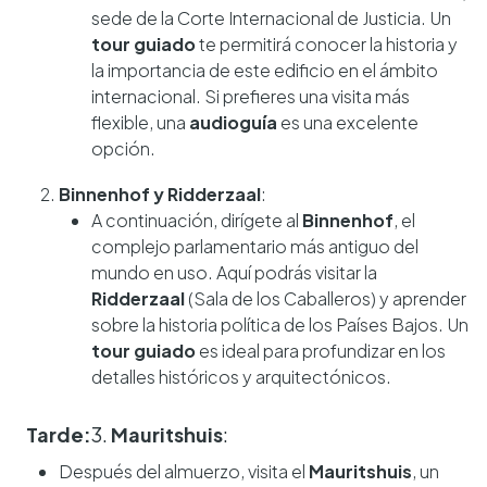
sede de la Corte Internacional de Justicia. Un
tour guiado
te permitirá conocer la historia y
la importancia de este edificio en el ámbito
internacional. Si prefieres una visita más
flexible, una
audioguía
es una excelente
opción.
Binnenhof y Ridderzaal
:
A continuación, dirígete al
Binnenhof
, el
complejo parlamentario más antiguo del
mundo en uso. Aquí podrás visitar la
Ridderzaal
(Sala de los Caballeros) y aprender
sobre la historia política de los Países Bajos. Un
tour guiado
es ideal para profundizar en los
detalles históricos y arquitectónicos.
Tarde:
3.
Mauritshuis
:
Después del almuerzo, visita el
Mauritshuis
, un