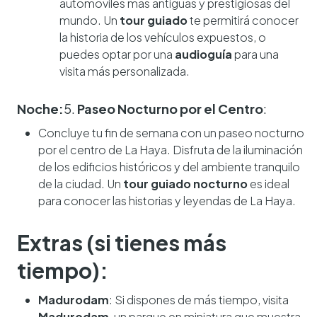
automóviles más antiguas y prestigiosas del
mundo. Un
tour guiado
te permitirá conocer
la historia de los vehículos expuestos, o
puedes optar por una
audioguía
para una
visita más personalizada.
Noche:
5.
Paseo Nocturno por el Centro
:
Concluye tu fin de semana con un paseo nocturno
por el centro de La Haya. Disfruta de la iluminación
de los edificios históricos y del ambiente tranquilo
de la ciudad. Un
tour guiado nocturno
es ideal
para conocer las historias y leyendas de La Haya.
Extras (si tienes más
tiempo):
Madurodam
: Si dispones de más tiempo, visita
Madurodam
, un parque en miniatura que muestra