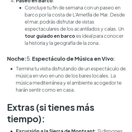
Paseo en Barco
:
Concluye tu fin de semana con un paseo en
barco por la costa de L'Ametlla de Mar. Desde
el mar, podrás disfrutar de vistas
espectaculares de los acantilados y calas. Un
tour guiado en barco
es ideal para conocer
la historia y la geografía de la zona.
Noche:
5.
Espectáculo de Música en Vivo
:
Termina tu visita disfrutando de un espectáculo de
música en vivo en uno de los bares locales. La
música mediterránea y el ambiente acogedor te
harán sentir como en casa.
Extras (si tienes más
tiempo):
Excursión a la Sierra de Montsant
: Si dispones