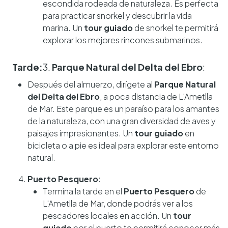
escondida rodeada de naturaleza. Es perfecta
para practicar snorkel y descubrir la vida
marina. Un
tour guiado
de snorkel te permitirá
explorar los mejores rincones submarinos.
Tarde:
3.
Parque Natural del Delta del Ebro
:
Después del almuerzo, dirígete al
Parque Natural
del Delta del Ebro
, a poca distancia de L'Ametlla
de Mar. Este parque es un paraíso para los amantes
de la naturaleza, con una gran diversidad de aves y
paisajes impresionantes. Un
tour guiado
en
bicicleta o a pie es ideal para explorar este entorno
natural.
Puerto Pesquero
:
Termina la tarde en el
Puerto Pesquero
de
L'Ametlla de Mar, donde podrás ver a los
pescadores locales en acción. Un
tour
guiado
por el puerto te permitirá conocer más