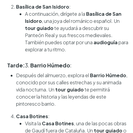
Basílica de San Isidoro
:
A continuación, dirígete a la
Basílica de San
Isidoro
, una joya del románico español. Un
tour guiado
te ayudará a descubrir su
Panteón Real y sus frescos medievales.
También puedes optar por una
audioguía
para
explorar a tu ritmo.
Tarde:
3.
Barrio Húmedo
:
Después del almuerzo, explora el
Barrio Húmedo
,
conocido por sus calles estrechas y su animada
vida nocturna. Un
tour guiado
te permitirá
conocer la historia y las leyendas de este
pintoresco barrio.
Casa Botines
:
Visita la
Casa Botines
, una de las pocas obras
de Gaudí fuera de Cataluña. Un
tour guiado
o