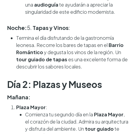
una
audioguía
te ayudarán a apreciar la
singularidad de este edificio modernista.
Noche:
5.
Tapas y Vinos
:
Termina el día disfrutando de la gastronomía
leonesa. Recorre los bares de tapas en el
Barrio
Romántico
y degusta los vinos de la región. Un
tour guiado de tapas
es una excelente forma de
descubrir los sabores locales.
Día 2: Plazas y Museos
Mañana:
Plaza Mayor
:
Comienza tu segundo día en la
Plaza Mayor
,
el corazón de la ciudad. Admira su arquitectura
y disfruta del ambiente. Un
tour guiado
te