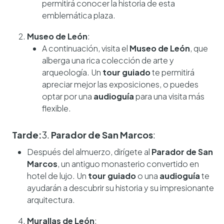
permitirá conocer la historia de esta
emblemática plaza.
Museo de León
:
A continuación, visita el
Museo de León
, que
alberga una rica colección de arte y
arqueología. Un
tour guiado
te permitirá
apreciar mejor las exposiciones, o puedes
optar por una
audioguía
para una visita más
flexible.
Tarde:
3.
Parador de San Marcos
:
Después del almuerzo, dirígete al
Parador de San
Marcos
, un antiguo monasterio convertido en
hotel de lujo. Un
tour guiado
o una
audioguía
te
ayudarán a descubrir su historia y su impresionante
arquitectura.
Murallas de León
: