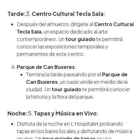
Tarde:
3.
Centro Cultural Tecla Sala
:
Después del almuerzo, dirígete al
Centro Cultural
Tecla Sala
, un espacio dedicado al arte
contemporáneo. Un
tour guiado
te permitirá
conocer las exposiciones temporales y
permanentes de este centro.
Parque de Can Buxeres
:
Termina la tarde paseando por el
Parque de
Can Buxeres
, un oasis verde en medio de la
ciudad. Un
tour guiado
te permitirá conocer
la historia y la flora del parque.
Noche:
5.
Tapas y Música en Vivo
:
Disfruta de la noche en L'Hospitalet probando
tapas en los bares locales y disfrutando de música
en vivo. Un
tour guiado de tapas
es una