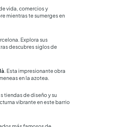
 de vida, comercios y
libre mientras te sumerges en
arcelona. Explora sus
tras descubres siglos de
là
. Esta impresionante obra
imeneas en la azotea.
us tiendas de diseño y su
turna vibrante en este barrio
rcados más famosos de