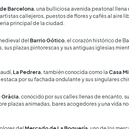
de Barcelona
, una bulliciosa avenida peatonal llena
rtistas callejeros, puestos de flores y cafés al aire 
eria principal de la ciudad.
 medieval del
Barrio Gótico
, el corazón histórico de B
 sus plazas pintorescas y sus antiguas iglesias mien
Gaudí,
La Pedrera
, también conocida como la
Casa Mi
estaca por su fachada ondulante y sus singulares ch
e Gràcia
, conocido por sus calles llenas de encanto, s
re plazas animadas, bares acogedores y una vida noc
olores del
Mercado de La Boquería
, uno de los me