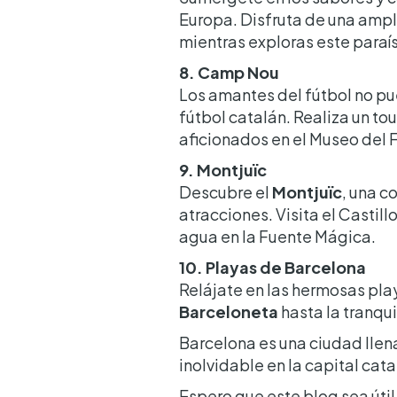
Europa. Disfruta de una ampl
mientras exploras este paraí
8. Camp Nou
Los amantes del fútbol no pue
fútbol catalán. Realiza un tou
aficionados en el Museo del 
9. Montjuïc
Descubre el
Montjuïc
, una c
atracciones. Visita el Castill
agua en la Fuente Mágica.
10. Playas de Barcelona
Relájate en las hermosas pl
Barceloneta
hasta la tranqu
Barcelona es una ciudad llena
inolvidable en la capital cata
Espero que este blog sea útil