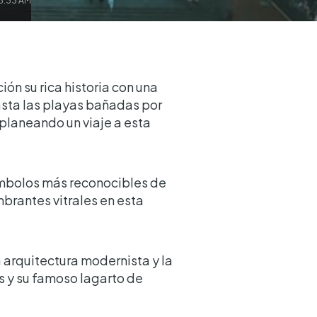
 5:33 AM
ón su rica historia con una
asta las playas bañadas por
 planeando un viaje a esta
ímbolos más reconocibles de
brantes vitrales en esta
a arquitectura modernista y la
s y su famoso lagarto de