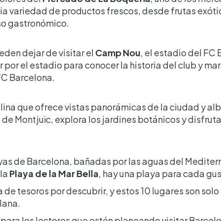
ia variedad de productos frescos, desde frutas exóti
so gastronómico.
den dejar de visitar el
Camp Nou
, el estadio del FC 
r por el estadio para conocer la historia del club y mar
FC Barcelona.
olina que ofrece vistas panorámicas de la ciudad y a
o de Montjuïc, explora los jardines botánicos y disfrut
ayas de Barcelona, bañadas por las aguas del Medite
ila
Playa de la Mar Bella
, hay una playa para cada gust
 de tesoros por descubrir, y estos 10 lugares son sol
lana.
 para los lectores que estén planeando visitar Barcel