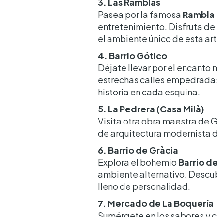
3. Las Ramblas
Pasea por la famosa
Rambla 
entretenimiento. Disfruta de a
el ambiente único de esta art
4. Barrio Gótico
Déjate llevar por el encanto
estrechas calles empedradas,
historia en cada esquina.
5. La Pedrera (Casa Milà)
Visita otra obra maestra de 
de arquitectura modernista d
6. Barrio de Gràcia
Explora el bohemio
Barrio d
ambiente alternativo. Descub
lleno de personalidad.
7. Mercado de La Boquería
Sumérgete en los sabores y c