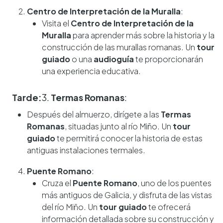
Centro de Interpretación de la Muralla
:
Visita el
Centro de Interpretación de la
Muralla
para aprender más sobre la historia y la
construcción de las murallas romanas. Un
tour
guiado
o una
audioguía
te proporcionarán
una experiencia educativa.
Tarde:
3.
Termas Romanas
:
Después del almuerzo, dirígete a las
Termas
Romanas
, situadas junto al río Miño. Un
tour
guiado
te permitirá conocer la historia de estas
antiguas instalaciones termales.
Puente Romano
:
Cruza el
Puente Romano
, uno de los puentes
más antiguos de Galicia, y disfruta de las vistas
del río Miño. Un
tour guiado
te ofrecerá
información detallada sobre su construcción y