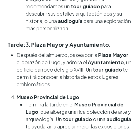
recomendamos un
tour guiado
para
descubrir sus detalles arquitectónicos y su
historia, o una
audioguía
para una exploración
más personalizada.
Tarde:
3.
Plaza Mayor y Ayuntamiento
:
Después del almuerzo, pasea por la
Plaza Mayor
,
el corazón de Lugo, y admira el
Ayuntamiento
, un
edificio barroco del siglo XVIII. Un
tour guiado
te
permitirá conocer la historia de estos lugares
emblemáticos.
Museo Provincial de Lugo
:
Termina la tarde en el
Museo Provincial de
Lugo
, que alberga una rica colección de arte y
arqueología. Un
tour guiado
o una
audioguía
te ayudarán a apreciar mejor las exposiciones.