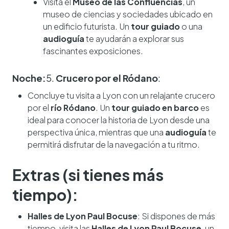
Visita el
Museo de las Confluencias
, un
museo de ciencias y sociedades ubicado en
un edificio futurista. Un
tour guiado
o una
audioguía
te ayudarán a explorar sus
fascinantes exposiciones.
Noche:
5.
Crucero por el Ródano
:
Concluye tu visita a Lyon con un relajante crucero
por el
río Ródano
. Un
tour guiado en barco
es
ideal para conocer la historia de Lyon desde una
perspectiva única, mientras que una
audioguía
te
permitirá disfrutar de la navegación a tu ritmo.
Extras (si tienes más
tiempo):
Halles de Lyon Paul Bocuse
: Si dispones de más
tiempo, visita las
Halles de Lyon Paul Bocuse
, un