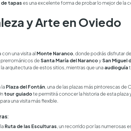
 de tapas
es una excelente forma de probar lo mejor de la c
aleza y Arte en Oviedo
con una visita al
Monte Naranco
, donde podrás disfrutar d
s prerrománicos de
Santa María del Naranco
y
San Miguel d
 la arquitectura de estos sitios, mientras que una
audioguía
t
 la
Plaza del Fontán
, una de las plazas más pintorescas de 
Un
tour guiado
te permitirá conocer la historia de esta plaza
para una visita más flexible.
ras
:
 la
Ruta de las Esculturas
, un recorrido por las numerosas e