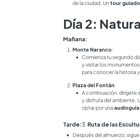
de la ciudad. Un
tour guiado
Día 2: Natur
Mañana:
Monte Naranco
:
Comienza tu segundo día 
y visitar los monumento
para conocer la historia y
Plaza del Fontán
:
A continuación, dirígete a
y disfruta del ambiente. 
optar por una
audioguía
Tarde:
3.
Ruta de las Escultu
Después del almuerzo, sigue