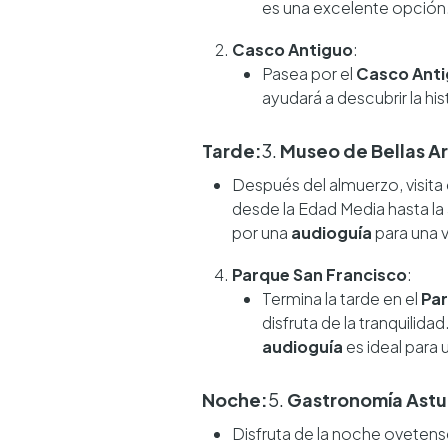
es una excelente opción
Casco Antiguo
:
Pasea por el
Casco Ant
ayudará a descubrir la hi
Tarde:
3.
Museo de Bellas Ar
Después del almuerzo, visita 
desde la Edad Media hasta la
por una
audioguía
para una v
Parque San Francisco
:
Termina la tarde en el
Par
disfruta de la tranquilida
audioguía
es ideal para 
Noche:
5.
Gastronomía Astu
Disfruta de la noche oveten