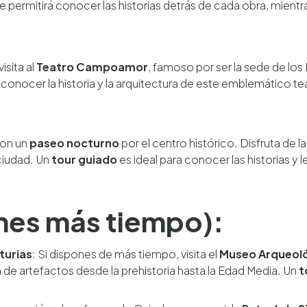
e permitirá conocer las historias detrás de cada obra, mient
isita al
Teatro Campoamor
, famoso por ser la sede de los
 conocer la historia y la arquitectura de este emblemático te
con un
paseo nocturno
por el centro histórico. Disfruta de
 ciudad. Un
tour guiado
es ideal para conocer las historias y 
ienes más tiempo):
turias
: Si dispones de más tiempo, visita el
Museo Arqueoló
de artefactos desde la prehistoria hasta la Edad Media. Un
t