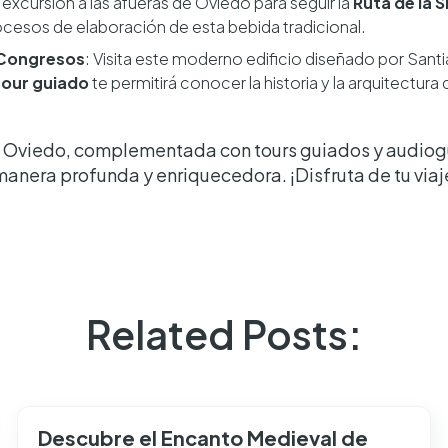
a excursión a las afueras de Oviedo para seguir la
Ruta de la S
rocesos de elaboración de esta bebida tradicional.
 Congresos
: Visita este moderno edificio diseñado por Sant
tour guiado
te permitirá conocer la historia y la arquitectura
n Oviedo, complementada con tours guiados y audioguí
manera profunda y enriquecedora. ¡Disfruta de tu viaj
Related Posts:
Descubre el Encanto Medieval de