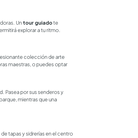
adoras. Un
tour guiado
te
ermitirá explorar a tu ritmo.
resionante colección de arte
obras maestras, o puedes optar
dad. Pasea por sus senderos y
el parque, mientras que una
 de tapas y sidrerías en el centro