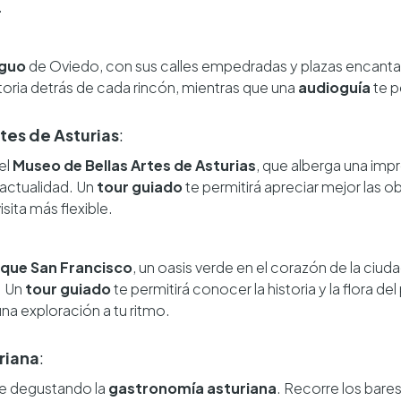
.
iguo
de Oviedo, con sus calles empedradas y plazas encant
storia detrás de cada rincón, mientras que una
audioguía
te p
tes de Asturias
:
el
Museo de Bellas Artes de Asturias
, que alberga una imp
 actualidad. Un
tour guiado
te permitirá apreciar mejor las 
isita más flexible.
que San Francisco
, un oasis verde en el corazón de la ciu
d. Un
tour guiado
te permitirá conocer la historia y la flora d
una exploración a tu ritmo.
riana
:
se degustando la
gastronomía asturiana
. Recorre los bares