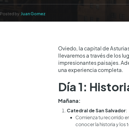
Posted by:
Juan Gomez
Oviedo, la capital de Asturias,
llevaremos a través de los l
impresionantes paisajes. Ade
una experiencia completa.
Día 1: Histor
Mañana:
Catedral de San Salvador
:
Comienza tu recorrido en
conocer la historia y los