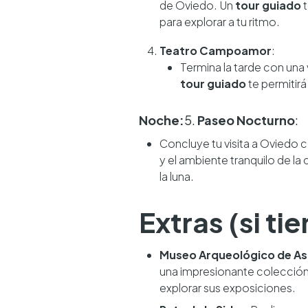
de Oviedo. Un
tour guiado
t
para explorar a tu ritmo.
Teatro Campoamor
:
Termina la tarde con una v
tour guiado
te permitirá
Noche:
5.
Paseo Nocturno
:
Concluye tu visita a Oviedo 
y el ambiente tranquilo de la
la luna.
Extras (si t
Museo Arqueológico de As
una impresionante colección 
explorar sus exposiciones.