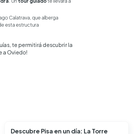
idra
. Un
tour guiado
te llevará a
iago Calatrava, que alberga
 de esta estructura
as, te permitirá descubrir la
e a Oviedo!
Descubre Pisa en un día: La Torre