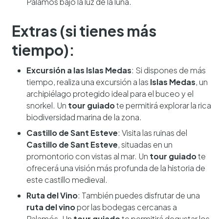
Palamós bajo la luz de la luna.
Extras (si tienes más
tiempo):
Excursión a las Islas Medas
: Si dispones de más
tiempo, realiza una excursión a las
Islas Medas
, un
archipiélago protegido ideal para el buceo y el
snorkel. Un
tour guiado
te permitirá explorar la rica
biodiversidad marina de la zona.
Castillo de Sant Esteve
: Visita las ruinas del
Castillo de Sant Esteve
, situadas en un
promontorio con vistas al mar. Un
tour guiado
te
ofrecerá una visión más profunda de la historia de
este castillo medieval.
Ruta del Vino
: También puedes disfrutar de una
ruta del vino
por las bodegas cercanas a
Palamós. Un
tour guiado
te permitirá degustar los