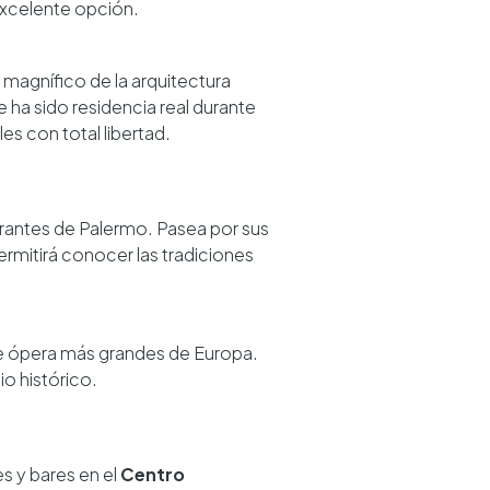
xcelente opción.
 magnífico de la arquitectura
e ha sido residencia real durante
les con total libertad.
brantes de Palermo. Pasea por sus
rmitirá conocer las tradiciones
de ópera más grandes de Europa.
io histórico.
es y bares en el
Centro