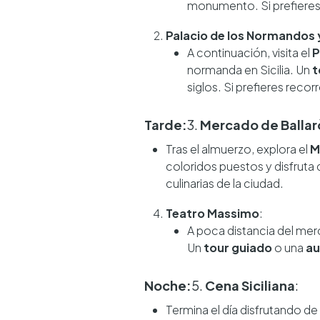
monumento. Si prefieres
Palacio de los Normandos y
A continuación, visita el
P
normanda en Sicilia. Un
t
siglos. Si prefieres recorr
Tarde:
3.
Mercado de Ballar
Tras el almuerzo, explora el
M
coloridos puestos y disfruta 
culinarias de la ciudad.
Teatro Massimo
:
A poca distancia del me
Un
tour guiado
o una
au
Noche:
5.
Cena Siciliana
:
Termina el día disfrutando de