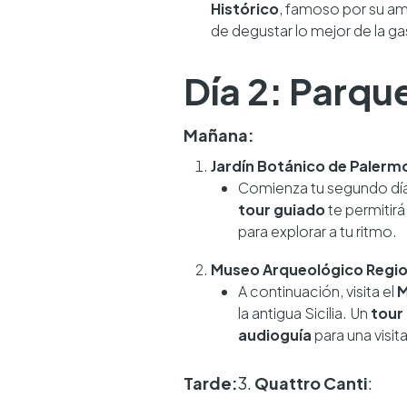
Histórico
, famoso por su am
de degustar lo mejor de la ga
Día 2: Parqu
Mañana:
Jardín Botánico de Palerm
Comienza tu segundo día
tour guiado
te permitirá
para explorar a tu ritmo.
Museo Arqueológico Regio
A continuación, visita el
M
la antigua Sicilia. Un
tour
audioguía
para una visita
Tarde:
3.
Quattro Canti
: