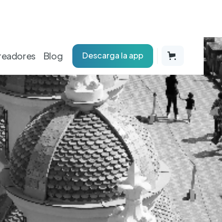
readores
Blog
Descarga la app