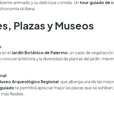
biente animado y su deliciosa comida. Un
tour guiado de 
stronomía siciliana.
es, Plazas y Museos
o
:
 en el
Jardín Botánico de Palermo
, un oasis de vegetación
 conocer la historia y la diversidad de plantas del jardín, mien
nal
:
useo Arqueológico Regional
, que alberga una de las mej
 guiado
te permitirá apreciar mejor las piezas que se exhiben
 más flexible.