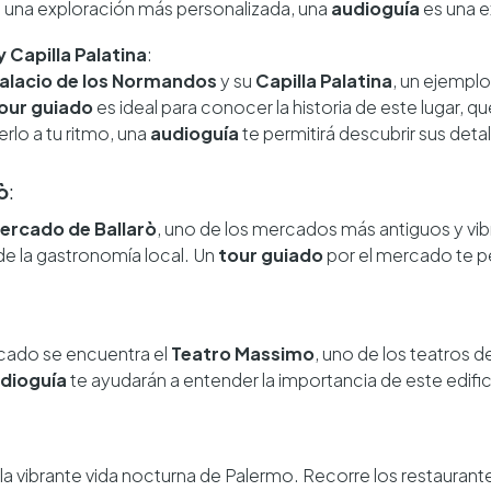
 una exploración más personalizada, una
audioguía
es una e
 Capilla Palatina
:
alacio de los Normandos
y su
Capilla Palatina
, un ejemplo
our guiado
es ideal para conocer la historia de este lugar, qu
erlo a tu ritmo, una
audioguía
te permitirá descubrir sus detal
ò
:
ercado de Ballarò
, uno de los mercados más antiguos y vi
de la gastronomía local. Un
tour guiado
por el mercado te pe
rcado se encuentra el
Teatro Massimo
, uno de los teatros 
dioguía
te ayudarán a entender la importancia de este edific
 la vibrante vida nocturna de Palermo. Recorre los restaurant