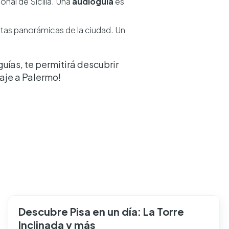
onal de Sicilia. Una
audioguía
es
tas panorámicas de la ciudad. Un
ías, te permitirá descubrir
iaje a Palermo!
Descubre Pisa en un día: La Torre
Inclinada y más