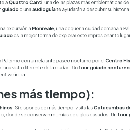
te a
Quattro Canti
, una de las plazas más emblemáticas de
r guiado
o una
audioguía
te ayudarán a descubrir su historia
 una excursión a
Monreale
, una pequeña ciudad cercana a Pal
guiado
es la mejor forma de explorar este impresionante lugar
n Palermo con un relajante paseo nocturno por el
Centro Hi
e una vista diferente de la ciudad. Un
tour guiado nocturno
ctiva única.
ienes más tiempo):
hinos
: Si dispones de más tiempo, visita las
Catacumbas de
ro, donde se conservan momias de siglos pasados. Un
tour