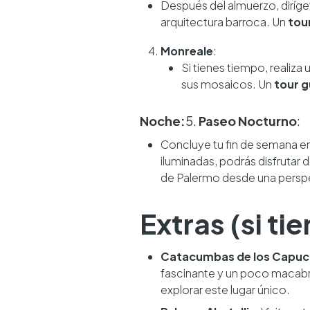
Después del almuerzo, diríge
arquitectura barroca. Un
tou
Monreale
:
Si tienes tiempo, realiza
sus mosaicos. Un
tour 
Noche:
5.
Paseo Nocturno
:
Concluye tu fin de semana e
iluminadas, podrás disfrutar d
de Palermo desde una perspe
Extras (si t
Catacumbas de los Capuc
fascinante y un poco macab
explorar este lugar único.