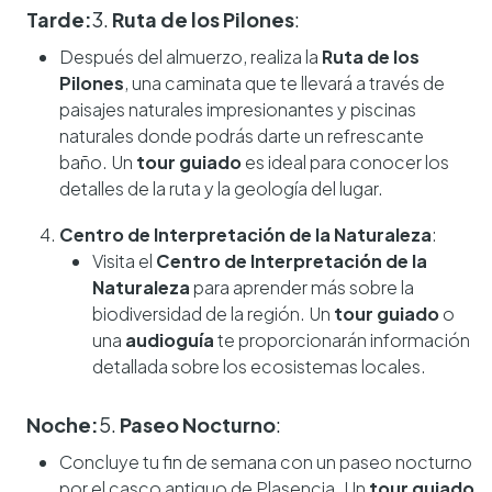
Tarde:
3.
Ruta de los Pilones
:
Después del almuerzo, realiza la
Ruta de los
Pilones
, una caminata que te llevará a través de
paisajes naturales impresionantes y piscinas
naturales donde podrás darte un refrescante
baño. Un
tour guiado
es ideal para conocer los
detalles de la ruta y la geología del lugar.
Centro de Interpretación de la Naturaleza
:
Visita el
Centro de Interpretación de la
Naturaleza
para aprender más sobre la
biodiversidad de la región. Un
tour guiado
o
una
audioguía
te proporcionarán información
detallada sobre los ecosistemas locales.
Noche:
5.
Paseo Nocturno
:
Concluye tu fin de semana con un paseo nocturno
por el casco antiguo de Plasencia. Un
tour guiado