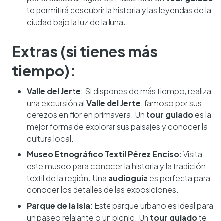
te permitirá descubrir la historia y las leyendas de la
ciudad bajo la luz de la luna.
Extras (si tienes más
tiempo):
Valle del Jerte
: Si dispones de más tiempo, realiza
una excursión al
Valle del Jerte
, famoso por sus
cerezos en flor en primavera. Un
tour guiado
es la
mejor forma de explorar sus paisajes y conocer la
cultura local.
Museo Etnográfico Textil Pérez Enciso
: Visita
este museo para conocer la historia y la tradición
textil de la región. Una
audioguía
es perfecta para
conocer los detalles de las exposiciones.
Parque de la Isla
: Este parque urbano es ideal para
un paseo relajante o un picnic. Un
tour guiado
te