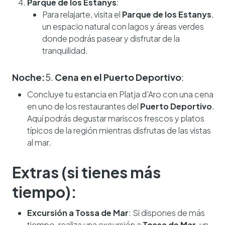
Parque de los Estanys
:
Para relajarte, visita el
Parque de los Estanys
,
un espacio natural con lagos y áreas verdes
donde podrás pasear y disfrutar de la
tranquilidad.
Noche:
5.
Cena en el Puerto Deportivo
:
Concluye tu estancia en Platja d'Aro con una cena
en uno de los restaurantes del
Puerto Deportivo
.
Aquí podrás degustar mariscos frescos y platos
típicos de la región mientras disfrutas de las vistas
al mar.
Extras (si tienes más
tiempo):
Excursión a Tossa de Mar
: Si dispones de más
tiempo, realiza una excursión a
Tossa de Mar
, un