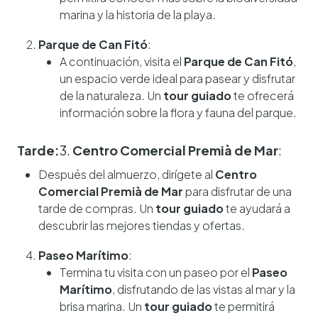
marina y la historia de la playa.
Parque de Can Fitó
:
A continuación, visita el
Parque de Can Fitó
,
un espacio verde ideal para pasear y disfrutar
de la naturaleza. Un
tour guiado
te ofrecerá
información sobre la flora y fauna del parque.
Tarde:
3.
Centro Comercial Premià de Mar
:
Después del almuerzo, dirígete al
Centro
Comercial Premià de Mar
para disfrutar de una
tarde de compras. Un
tour guiado
te ayudará a
descubrir las mejores tiendas y ofertas.
Paseo Marítimo
:
Termina tu visita con un paseo por el
Paseo
Marítimo
, disfrutando de las vistas al mar y la
brisa marina. Un
tour guiado
te permitirá