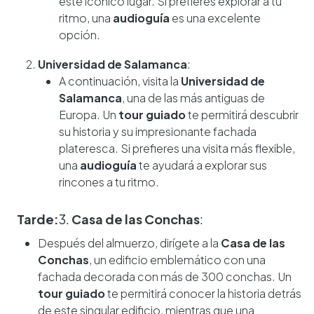
este icónico lugar. Si prefieres explorar a tu
ritmo, una
audioguía
es una excelente
opción.
Universidad de Salamanca
:
A continuación, visita la
Universidad de
Salamanca
, una de las más antiguas de
Europa. Un
tour guiado
te permitirá descubrir
su historia y su impresionante fachada
plateresca. Si prefieres una visita más flexible,
una
audioguía
te ayudará a explorar sus
rincones a tu ritmo.
Tarde:
3.
Casa de las Conchas
:
Después del almuerzo, dirígete a la
Casa de las
Conchas
, un edificio emblemático con una
fachada decorada con más de 300 conchas. Un
tour guiado
te permitirá conocer la historia detrás
de este singular edificio, mientras que una