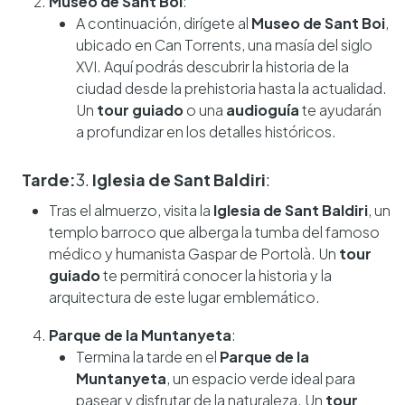
Museo de Sant Boi
:
A continuación, dirígete al
Museo de Sant Boi
,
ubicado en Can Torrents, una masía del siglo
XVI. Aquí podrás descubrir la historia de la
ciudad desde la prehistoria hasta la actualidad.
Un
tour guiado
o una
audioguía
te ayudarán
a profundizar en los detalles históricos.
Tarde:
3.
Iglesia de Sant Baldiri
:
Tras el almuerzo, visita la
Iglesia de Sant Baldiri
, un
templo barroco que alberga la tumba del famoso
médico y humanista Gaspar de Portolà. Un
tour
guiado
te permitirá conocer la historia y la
arquitectura de este lugar emblemático.
Parque de la Muntanyeta
:
Termina la tarde en el
Parque de la
Muntanyeta
, un espacio verde ideal para
pasear y disfrutar de la naturaleza. Un
tour