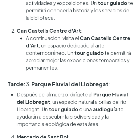
actividades y exposiciones. Un
tour guiado
te
permitirá conocer la historia y los servicios de
la biblioteca.
Can Castells Centre d'Art
:
A continuación, visita el
Can Castells Centre
d'Art
, un espacio dedicado al arte
contemporáneo. Un
tour guiado
te permitirá
apreciar mejor las exposiciones temporales y
permanentes.
Tarde:
3.
Parque Fluvial del Llobregat
:
Después del almuerzo, dirígete al
Parque Fluvial
del Llobregat
, un espacio natural a orillas del río
Llobregat. Un
tour guiado
o una
audioguía
te
ayudarán a descubrir la biodiversidad y la
importancia ecológica de esta área.
Mercado de Sant Boi
: