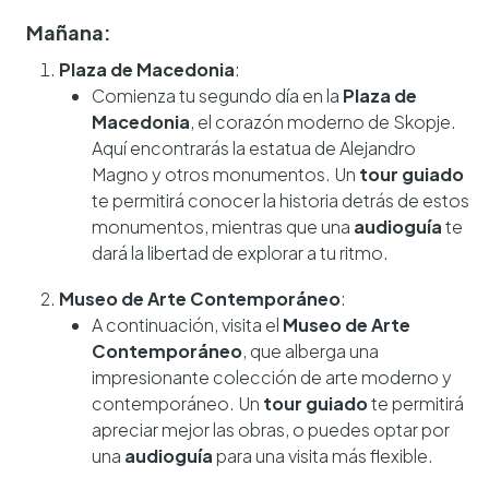
Mañana:
Plaza de Macedonia
:
Comienza tu segundo día en la
Plaza de
Macedonia
, el corazón moderno de Skopje.
Aquí encontrarás la estatua de Alejandro
Magno y otros monumentos. Un
tour guiado
te permitirá conocer la historia detrás de estos
monumentos, mientras que una
audioguía
te
dará la libertad de explorar a tu ritmo.
Museo de Arte Contemporáneo
:
A continuación, visita el
Museo de Arte
Contemporáneo
, que alberga una
impresionante colección de arte moderno y
contemporáneo. Un
tour guiado
te permitirá
apreciar mejor las obras, o puedes optar por
una
audioguía
para una visita más flexible.