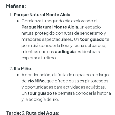
Mañana:
Parque Natural Monte Aloia
:
Comienza tu segundo día explorando el
Parque Natural Monte Aloia
, un espacio
natural protegido con rutas de senderismo y
miradores espectaculares. Un
tour guiado
te
permitirá conocer la flora y fauna del parque,
mientras que una
audioguía
es ideal para
explorar a tu ritmo.
Río Miño
:
A continuación, disfruta de un paseo a lo largo
del
río Miño
, que ofrece paisajes pintorescos
y oportunidades para actividades acuáticas.
Un
tour guiado
te permitirá conocer la historia
y la ecología del río.
Tarde:
3.
Ruta del Agua
: