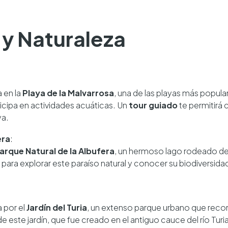
s y Naturaleza
 en la
Playa de la Malvarrosa
, una de las playas más popular
rticipa en actividades acuáticas. Un
tour guiado
te permitirá c
ya.
era
:
arque Natural de la Albufera
, un hermoso lago rodeado de
 para explorar este paraíso natural y conocer su biodiversida
 por el
Jardín del Turia
, un extenso parque urbano que recor
de este jardín, que fue creado en el antiguo cauce del río Turia