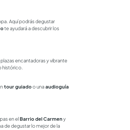
opa. Aquí podrás degustar
do
te ayudará a descubrir los
, plazas encantadoras y vibrante
o histórico.
Un
tour guiado
o una
audioguía
.
apas en el
Barrio del Carmen
y
a de degustar lo mejor de la