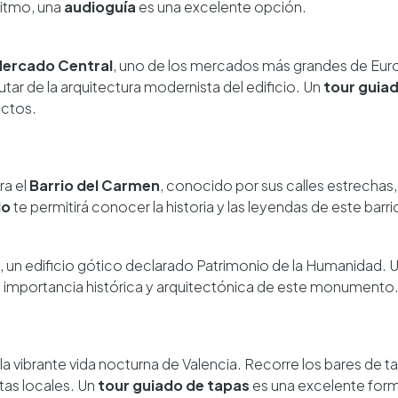
 ritmo, una
audioguía
es una excelente opción.
ercado Central
, uno de los mercados más grandes de Eur
utar de la arquitectura modernista del edificio. Un
tour guia
uctos.
ra el
Barrio del Carmen
, conocido por sus calles estrechas
do
te permitirá conocer la historia y las leyendas de este barri
, un edificio gótico declarado Patrimonio de la Humanidad. 
a importancia histórica y arquitectónica de este monumento
 la vibrante vida nocturna de Valencia. Recorre los bares de t
stas locales. Un
tour guiado de tapas
es una excelente form