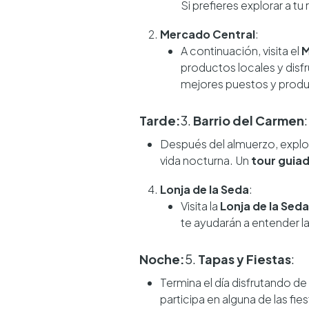
Si prefieres explorar a tu
Mercado Central
:
A continuación, visita el
M
productos locales y disfr
mejores puestos y prod
Tarde:
3.
Barrio del Carmen
:
Después del almuerzo, explo
vida nocturna. Un
tour guia
Lonja de la Seda
:
Visita la
Lonja de la Seda
te ayudarán a entender l
Noche:
5.
Tapas y Fiestas
:
Termina el día disfrutando de
participa en alguna de las fie