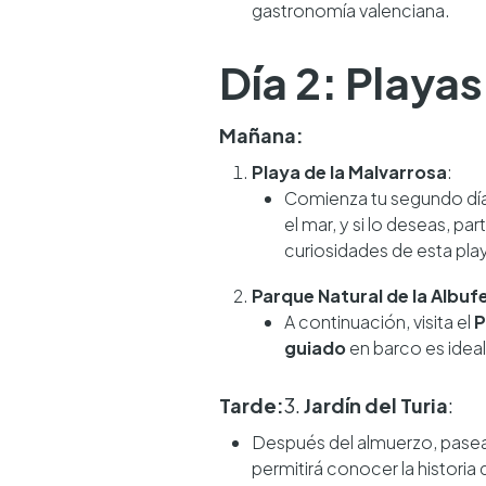
gastronomía valenciana.
Día 2: Playa
Mañana:
Playa de la Malvarrosa
:
Comienza tu segundo día
el mar, y si lo deseas, pa
curiosidades de esta pla
Parque Natural de la Albuf
A continuación, visita el
P
guiado
en barco es ideal
Tarde:
3.
Jardín del Turia
:
Después del almuerzo, pasea
permitirá conocer la historia 