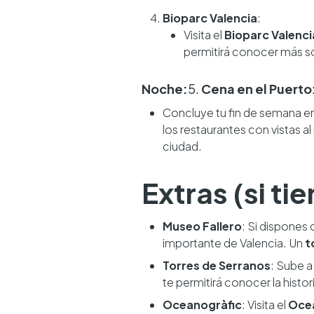
Bioparc Valencia
:
Visita el
Bioparc Valenci
permitirá conocer más so
Noche:
5.
Cena en el Puerto
Concluye tu fin de semana en
los restaurantes con vistas a
ciudad.
Extras (si t
Museo Fallero
: Si dispones 
importante de Valencia. Un
t
Torres de Serranos
: Sube a
te permitirá conocer la histo
Oceanogràfic
: Visita el
Oce