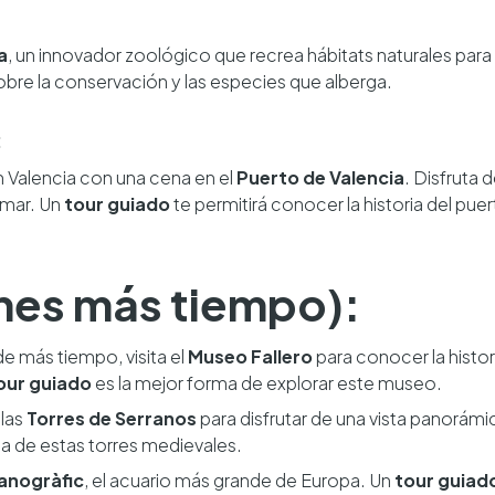
a
, un innovador zoológico que recrea hábitats naturales para
bre la conservación y las especies que alberga.
:
 Valencia con una cena en el
Puerto de Valencia
. Disfruta 
l mar. Un
tour guiado
te permitirá conocer la historia del puer
ienes más tiempo):
de más tiempo, visita el
Museo Fallero
para conocer la histori
our guiado
es la mejor forma de explorar este museo.
 las
Torres de Serranos
para disfrutar de una vista panorámi
ria de estas torres medievales.
anogràfic
, el acuario más grande de Europa. Un
tour guiad