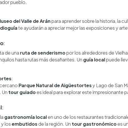
ador pueblo.
useo del Valle de Arán
para aprender sobre la historia, la cul
dioguía
te ayudarán a apreciar mejor las exposiciones y art
mo
:
uta de una
ruta de senderismo
por los alrededores de Vielh
anquilos hasta rutas más desafiantes. Un
guía local
puede llev
ortes
:
el cercano
Parque Natural de Aigüestortes
y Lago de San Mau
. Un
tour guiado
es ideal para explorar este impresionante p
l
:
 la
gastronomía local
en uno de los restaurantes tradicional
a
y los
embutidos
de la región. Un
tour gastronómico
es u