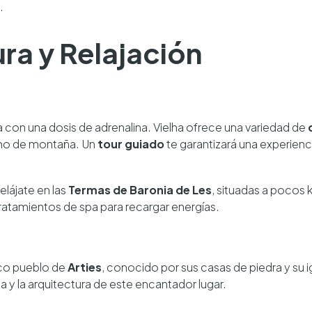
.
ura y Relajación
con una dosis de adrenalina. Vielha ofrece una variedad de
ismo de montaña. Un
tour guiado
te garantizará una experien
elájate en las
Termas de Baronia de Les
, situadas a pocos 
tratamientos de spa para recargar energías.
esco pueblo de
Arties
, conocido por sus casas de piedra y su 
ia y la arquitectura de este encantador lugar.