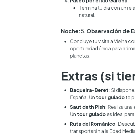
Paseo por el Río Garona
:
Termina tu día con un rel
natural.
Noche:
5.
Observación de Es
Concluye tu visita a Vielha c
oportunidad única para admir
planetas.
Extras (si t
Baqueira-Beret
: Si dispone
España. Un
tour guiado
te p
Saut deth Pish
: Realiza una 
Un
tour guiado
es ideal para
Ruta del Románico
: Descub
transportarán a la Edad Media