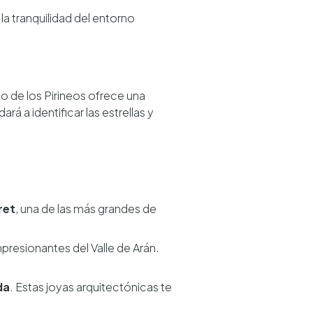
y la tranquilidad del entorno
do de los Pirineos ofrece una
rá a identificar las estrellas y
ret
, una de las más grandes de
mpresionantes del Valle de Arán.
da
. Estas joyas arquitectónicas te