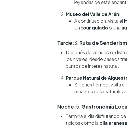
leyendas de este encant
Museo del Valle de Arán
:
A continuación, visita el
M
Un
tour guiado
o una
au
Tarde:
3.
Ruta de Senderis
Después del almuerzo, disfr
los niveles, desde paseos tr
puntos de interés natural.
Parque Natural de Aigüest
Si tienes tiempo, visita 
amantes de la naturaleza
Noche:
5.
Gastronomía Loca
Termina el día disfrutando de
típicos como la
olla aranes