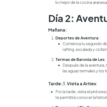
lo mejor de la cocina aranesa
Día 2: Avent
Mañana:
Deportes de Aventura
:
Comienza tu segundo día 
rafting, escalada y cicl
Termas de Baronia de Les
:
Después de la aventura, r
las aguas termales y los 
Tarde:
3.
Visita a Arties
:
Por la tarde, visita el pintor
te permitirá conocer la histor