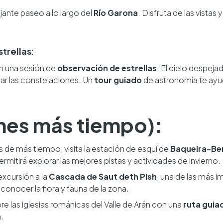
ajante paseo a lo largo del
Río Garona
. Disfruta de las vistas 
trellas
:
on una sesión de
observación de estrellas
. El cielo despeja
ar las constelaciones. Un
tour guiado
de astronomía te ayuda
ienes más tiempo):
s de más tiempo, visita la estación de esquí de
Baqueira-Be
ermitirá explorar las mejores pistas y actividades de invierno.
excursión a la
Cascada de Saut deth Pish
, una de las más i
 conocer la flora y fauna de la zona.
re las iglesias románicas del Valle de Arán con una
ruta guia
.