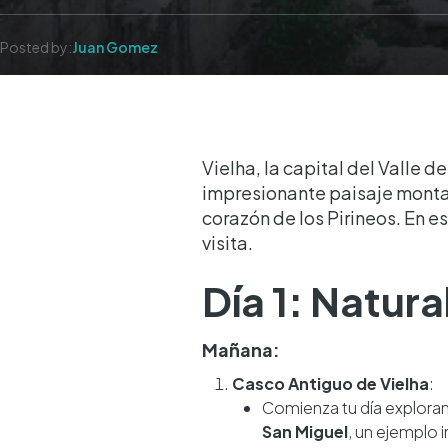
Posted by:
Juan Gomez
Vielha, la capital del Valle d
impresionante paisaje montaño
corazón de los Pirineos. En 
visita.
Día 1: Natura
Mañana:
Casco Antiguo de Vielha
:
Comienza tu día explora
San Miguel
, un ejemplo 