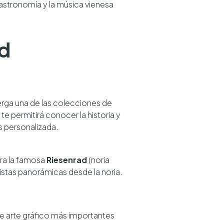
astronomía y la música vienesa
ad
erga una de las colecciones de
te permitirá conocer la historia y
ás personalizada.
tra la famosa
Riesenrad
(noria
 vistas panorámicas desde la noria.
de arte gráfico más importantes