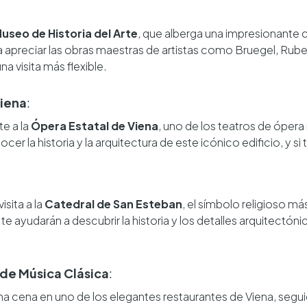
:
useo de Historia del Arte
, que alberga una impresionante 
a apreciar las obras maestras de artistas como Bruegel, Rub
na visita más flexible.
Viena
:
te a la
Ópera Estatal de Viena
, uno de los teatros de óper
cer la historia y la arquitectura de este icónico edificio, y si 
isita a la
Catedral de San Esteban
, el símbolo religioso m
te ayudarán a descubrir la historia y los detalles arquitectó
de Música Clásica
:
na cena en uno de los elegantes restaurantes de Viena, segu