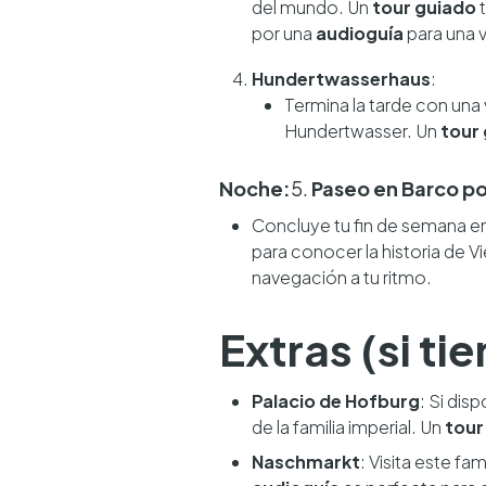
del mundo. Un
tour guiado
t
por una
audioguía
para una v
Hundertwasserhaus
:
Termina la tarde con una v
Hundertwasser. Un
tour
Noche:
5.
Paseo en Barco po
Concluye tu fin de semana en
para conocer la historia de 
navegación a tu ritmo.
Extras (si t
Palacio de Hofburg
: Si dis
de la familia imperial. Un
tour
Naschmarkt
: Visita este f