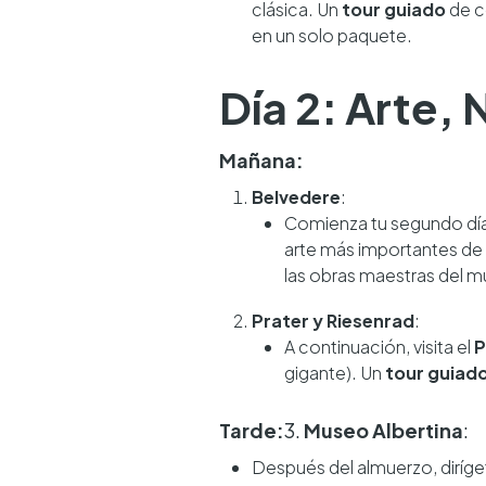
clásica. Un
tour guiado
de c
en un solo paquete.
Día 2: Arte,
Mañana:
Belvedere
:
Comienza tu segundo día
arte más importantes de 
las obras maestras del 
Prater y Riesenrad
:
A continuación, visita el
P
gigante). Un
tour guiad
Tarde:
3.
Museo Albertina
:
Después del almuerzo, diríge