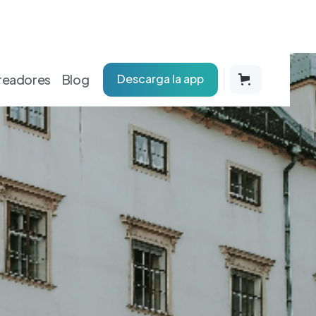
readores
Blog
Descarga la app