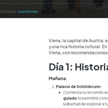
Posted by:
Juan Gomez
Viena, la capital de Austria,
y una rica historia cultural. 
Viena, con recomendaciones d
Día 1: Histor
Mañana:
Palacio de Schönbrunn
:
Comienza tu recorrido en
guiado
te permitirá cono
la libertad de explorar a t