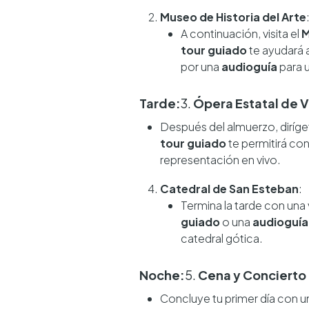
Museo de Historia del Arte
A continuación, visita el
M
tour guiado
te ayudará 
por una
audioguía
para u
Tarde:
3.
Ópera Estatal de 
Después del almuerzo, diríge
tour guiado
te permitirá cono
representación en vivo.
Catedral de San Esteban
:
Termina la tarde con una v
guiado
o una
audioguía
catedral gótica.
Noche:
5.
Cena y Concierto 
Concluye tu primer día con u