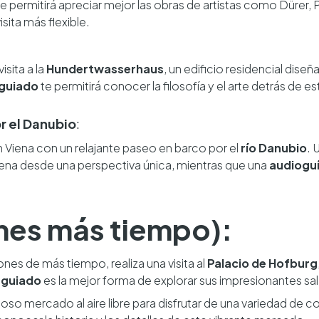
e permitirá apreciar mejor las obras de artistas como Dürer,
isita más flexible.
isita a la
Hundertwasserhaus
, un edificio residencial diseñ
 guiado
te permitirá conocer la filosofía y el arte detrás de e
r el Danubio
:
 Viena con un relajante paseo en barco por el
río Danubio
. 
Viena desde una perspectiva única, mientras que una
audiogu
ienes más tiempo):
pones de más tiempo, realiza una visita al
Palacio de Hofburg
 guiado
es la mejor forma de explorar sus impresionantes sa
amoso mercado al aire libre para disfrutar de una variedad de