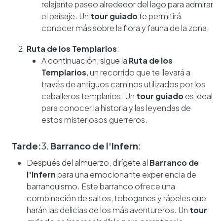
relajante paseo alrededor del lago para admirar
el paisaje. Un
tour guiado
te permitirá
conocer más sobre la flora y fauna de la zona.
Ruta de los Templarios
:
A continuación, sigue la
Ruta de los
Templarios
, un recorrido que te llevará a
través de antiguos caminos utilizados por los
caballeros templarios. Un
tour guiado
es ideal
para conocer la historia y las leyendas de
estos misteriosos guerreros.
Tarde:
3.
Barranco de l'Infern
:
Después del almuerzo, dirígete al
Barranco de
l'Infern
para una emocionante experiencia de
barranquismo. Este barranco ofrece una
combinación de saltos, toboganes y rápeles que
harán las delicias de los más aventureros. Un
tour