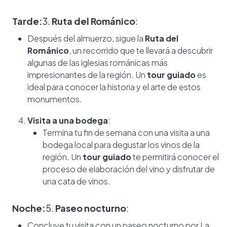
Tarde:
3.
Ruta del Románico
:
Después del almuerzo, sigue la
Ruta del
Románico
, un recorrido que te llevará a descubrir
algunas de las iglesias románicas más
impresionantes de la región. Un
tour guiado
es
ideal para conocer la historia y el arte de estos
monumentos.
Visita a una bodega
:
Termina tu fin de semana con una visita a una
bodega local para degustar los vinos de la
región. Un
tour guiado
te permitirá conocer el
proceso de elaboración del vino y disfrutar de
una cata de vinos.
Noche:
5.
Paseo nocturno
:
Concluye tu visita con un paseo nocturno por La