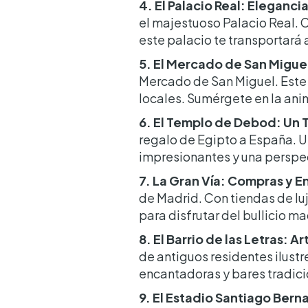
4. El Palacio Real: Eleganci
el majestuoso Palacio Real. C
este palacio te transportará 
5. El Mercado de San Miguel
Mercado de San Miguel. Este 
locales. Sumérgete en la ani
6. El Templo de Debod: Un 
regalo de Egipto a España. U
impresionantes y una perspec
7. La Gran Vía: Compras y 
de Madrid. Con tiendas de lujo
para disfrutar del bullicio ma
8. El Barrio de las Letras: 
de antiguos residentes ilustr
encantadoras y bares tradici
9. El Estadio Santiago Bern