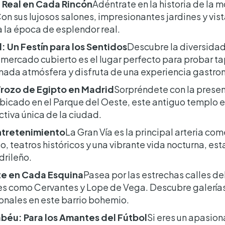
a Real en Cada Rincón
Adéntrate en la historia de la 
on sus lujosos salones, impresionantes jardines y vi
a la época de esplendor real.
: Un Festín para los Sentidos
Descubre la diversidad
mercado cubierto es el lugar perfecto para probar ta
mada atmósfera y disfruta de una experiencia gastro
Trozo de Egipto en Madrid
Sorpréndete con la prese
bicado en el Parque del Oeste, este antiguo templo 
tiva única de la ciudad.
Entretenimiento
La Gran Vía es la principal arteria co
, teatros históricos y una vibrante vida nocturna, esta
drileño.
Arte en Cada Esquina
Pasea por las estrechas calles del
es como Cervantes y Lope de Vega. Descubre galerías 
onales en este barrio bohemio.
abéu: Para los Amantes del Fútbol
Si eres un apasion