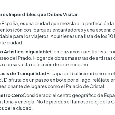
res Imperdibles que Debes Visitar
e España, es una ciudad que mezcla a la perfección la r
tos icónicos, parques encantadores y una escena cu
dable para los viajeros. Aquí tienes una lista de los 1
nte ciudad.
o Artístico Inigualable
Comenzamos nuestra lista co
seo del Prado. Hogar de obras maestras de artistas 
 con su vasta colección de arte europeo.
Oasis de Tranquilidad
Escapa del bullicio urbano en e
. Disfruta de un paseo en bote por el lago, relájate e
resionante de lugares como el Palacio de Cristal.
ómetro Cero
Considerado el centro geográfico de España
storia y energía. No te pierdas el famoso reloj de la 
os de la ciudad.