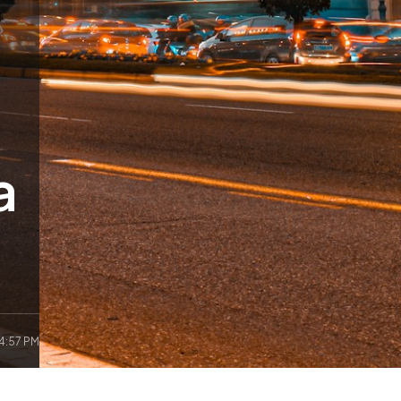
a
 4:57 PM