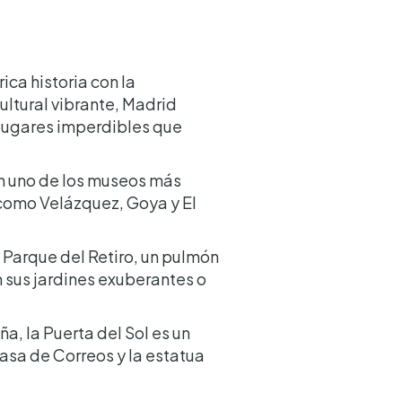
ica historia con la
ltural vibrante, Madrid
0 lugares imperdibles que
n uno de los museos más
como Velázquez, Goya y El
l Parque del Retiro, un pulmón
n sus jardines exuberantes o
, la Puerta del Sol es un
Casa de Correos y la estatua