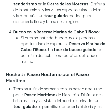
senderismo
en la
Sierra de las Moreras
. Disfruta
de la naturaleza y las vistas espectaculares del mar
y la montaña. Un
tour guiado
es ideal para
conocer la flora y fauna de la región.
Buceo en la Reserva Marina de Cabo Tiñoso
:
Si eres amante del buceo, no te pierdas la
oportunidad de explorar la
Reserva Marina de
Cabo Tiñoso
. Un
tour de buceo guiado
te
permitirá descubrir los secretos del fondo
marino.
Noche:
5.
Paseo Nocturno por el Paseo
Marítimo
:
Termina tu fin de semana con un paseo nocturno
por el
Paseo Marítimo
de Mazarrón. Disfruta de la
brisa marina y las vistas del puerto iluminado. Un
tour guiado
te permitirá conocer la historia y las