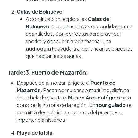
Calas de Bolnuevo
:
A continuación, explora las
Calas de
Bolnuevo
, pequeñas playas escondidas entre
acantilados. Son perfectas para practicar
snorkel y descubrir la vida marina. Una
audioguía
te ayudará a identificar las especies
que habitan estas aguas.
Tarde:
3.
Puerto de Mazarrón
:
Después de almorzar, dirígete al
Puerto de
Mazarrón
. Pasea por su paseo marítimo, disfruta
de un helado y visita el
Museo Arqueológico
para
conocer la historia de la región. Un
tour guiado
te
permitirá descubrir los secretos del puerto y su
importancia histórica.
Playa de la Isla
: