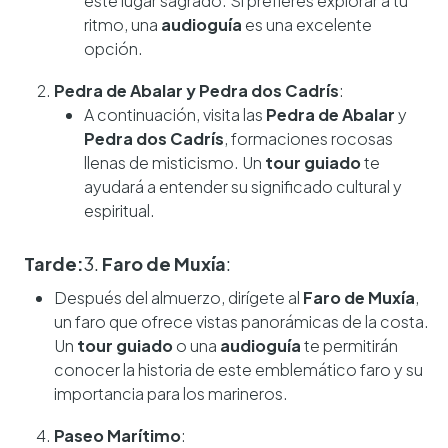
este lugar sagrado. Si prefieres explorar a tu
ritmo, una
audioguía
es una excelente
opción.
Pedra de Abalar y Pedra dos Cadrís
:
A continuación, visita las
Pedra de Abalar
y
Pedra dos Cadrís
, formaciones rocosas
llenas de misticismo. Un
tour guiado
te
ayudará a entender su significado cultural y
espiritual.
Tarde:
3.
Faro de Muxía
:
Después del almuerzo, dirígete al
Faro de Muxía
,
un faro que ofrece vistas panorámicas de la costa.
Un
tour guiado
o una
audioguía
te permitirán
conocer la historia de este emblemático faro y su
importancia para los marineros.
Paseo Marítimo
: