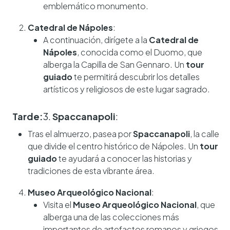
emblemático monumento.
Catedral de Nápoles
:
A continuación, dirígete a la
Catedral de
Nápoles
, conocida como el Duomo, que
alberga la Capilla de San Gennaro. Un
tour
guiado
te permitirá descubrir los detalles
artísticos y religiosos de este lugar sagrado.
Tarde:
3.
Spaccanapoli
:
Tras el almuerzo, pasea por
Spaccanapoli
, la calle
que divide el centro histórico de Nápoles. Un
tour
guiado
te ayudará a conocer las historias y
tradiciones de esta vibrante área.
Museo Arqueológico Nacional
:
Visita el
Museo Arqueológico Nacional
, que
alberga una de las colecciones más
importantes de artefactos romanos y griegos.