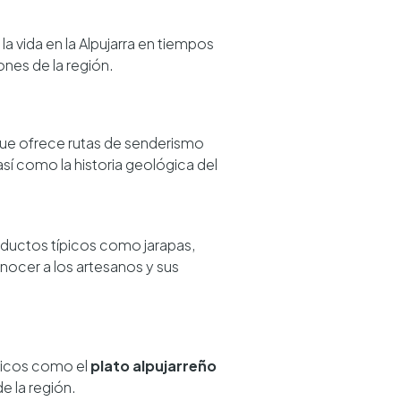
a vida en la Alpujarra en tiempos
ones de la región.
que ofrece rutas de senderismo
 así como la historia geológica del
ductos típicos como jarapas,
onocer a los artesanos y sus
ípicos como el
plato alpujarreño
e la región.