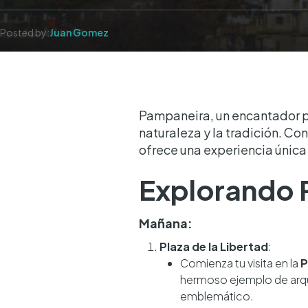
Posted by:
Juan Gomez
Pampaneira, un encantador pu
naturaleza y la tradición. C
ofrece una experiencia única 
Explorando 
Mañana:
Plaza de la Libertad
:
Comienza tu visita en la
P
hermoso ejemplo de arqu
emblemático.