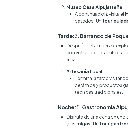
Museo Casa Alpujarreña
:
A continuación, visita el
M
pasados. Un
tour guiad
Tarde:
3.
Barranco de Poque
Después del almuerzo, explo
con vistas espectaculares. 
área.
Artesanía Local
:
Termina la tarde visitand
cerámica y productos g
técnicas tradicionales.
Noche:
5.
Gastronomía Alpu
Disfruta de una cena en uno 
y las
migas
. Un
tour gastr