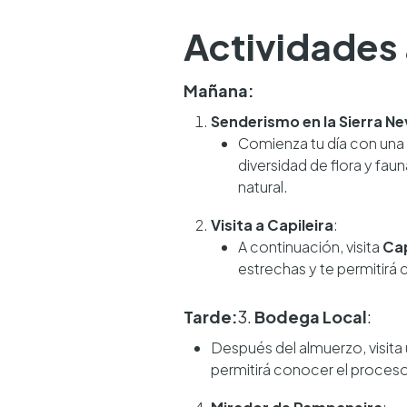
Actividades a
Mañana:
Senderismo en la Sierra N
Comienza tu día con una
diversidad de flora y fau
natural.
Visita a Capileira
:
A continuación, visita
Cap
estrechas y te permitirá c
Tarde:
3.
Bodega Local
:
Después del almuerzo, visita
permitirá conocer el proceso 