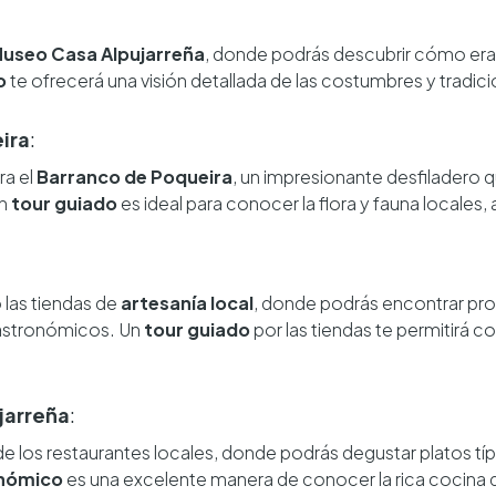
useo Casa Alpujarreña
, donde podrás descubrir cómo era l
o
te ofrecerá una visión detallada de las costumbres y tradici
ira
:
ra el
Barranco de Poqueira
, un impresionante desfiladero 
Un
tour guiado
es ideal para conocer la flora y fauna locales,
o las tiendas de
artesanía local
, donde podrás encontrar pro
astronómicos. Un
tour guiado
por las tiendas te permitirá c
jarreña
:
de los restaurantes locales, donde podrás degustar platos t
onómico
es una excelente manera de conocer la rica cocina d