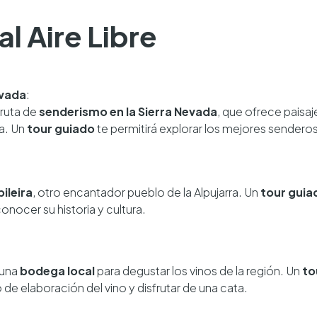
l Aire Libre
evada
:
 ruta de
senderismo en la Sierra Nevada
, que ofrece paisa
na. Un
tour guiado
te permitirá explorar los mejores sendero
ileira
, otro encantador pueblo de la Alpujarra. Un
tour guia
onocer su historia y cultura.
 una
bodega local
para degustar los vinos de la región. Un
to
de elaboración del vino y disfrutar de una cata.