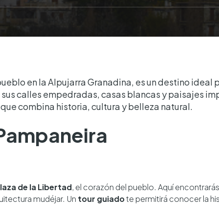
eblo en la Alpujarra Granadina, es un destino ideal 
on sus calles empedradas, casas blancas y paisajes 
que combina historia, cultura y belleza natural.
Pampaneira
laza de la Libertad
, el corazón del pueblo. Aquí encontrarás
itectura mudéjar. Un
tour guiado
te permitirá conocer la his