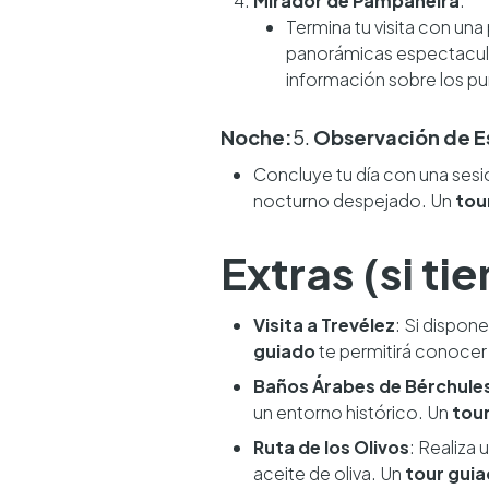
Mirador de Pampaneira
:
Termina tu visita con una
panorámicas espectacular
información sobre los pun
Noche:
5.
Observación de Es
Concluye tu día con una ses
nocturno despejado. Un
tou
Extras (si t
Visita a Trevélez
: Si dispon
guiado
te permitirá conocer
Baños Árabes de Bérchule
un entorno histórico. Un
tou
Ruta de los Olivos
: Realiza 
aceite de oliva. Un
tour gui