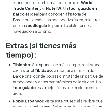
monumentos emblemáticos como el
World
Trade Center
y el
Hotel W
. Un
tour guiado en
barco
es ideal para conocer la historia de
Barcelona desde una perspectiva única, mientras
que una
audioguía
te permitirá disfrutar de la
navegación a tu ritmo.
Extras (si tienes más
tiempo):
Tibidabo
: Si dispones de más tiempo, realiza una
excursión al
Tibidabo
, la montaña más alta de
Barcelona, donde podrás disfrutar de un parque de
atracciones y vistas panorámicas de la ciudad. Un
tour guiado
es la mejor forma de explorar esta
área.
Poble Espanyol
: Visita este museo al aire libre que
recrea un pueblo español con réplicas de edificios