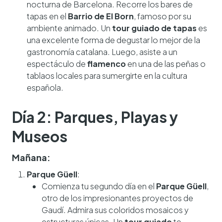
nocturna de Barcelona. Recorre los bares de
tapas en el
Barrio de El Born
, famoso por su
ambiente animado. Un
tour guiado de tapas
es
una excelente forma de degustar lo mejor de la
gastronomía catalana. Luego, asiste a un
espectáculo de
flamenco
en una de las peñas o
tablaos locales para sumergirte en la cultura
española.
Día 2: Parques, Playas y
Museos
Mañana:
Parque Güell
:
Comienza tu segundo día en el
Parque Güell
,
otro de los impresionantes proyectos de
Gaudí. Admira sus coloridos mosaicos y
estructuras únicas. Un
tour guiado
te