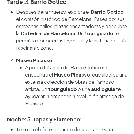
Tarde:
3.
Barrio Gótico
:
Después del almuerzo, explora el
Barrio Gótico
,
el corazón histórico de Barcelona. Pasea por sus
estrechas calles, plazas encantadoras y descubre
la
Catedral de Barcelona
. Un
tour guiado
te
permitirá conocer las leyendas y la historia de esta
fascinante zona.
Museo Picasso
:
A poca distancia del Barrio Gótico se
encuentra el
Museo Picasso
, que alberga una
extensa colección de obras del famoso
artista. Un
tour guiado
o una
audioguía
te
ayudarán a entender la evolución artística de
Picasso.
Noche:
5.
Tapas y Flamenco
:
Termina el día disfrutando de la vibrante vida