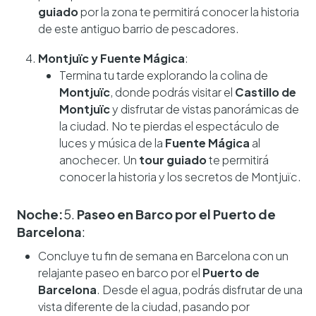
guiado
por la zona te permitirá conocer la historia
de este antiguo barrio de pescadores.
Montjuïc y Fuente Mágica
:
Termina tu tarde explorando la colina de
Montjuïc
, donde podrás visitar el
Castillo de
Montjuïc
y disfrutar de vistas panorámicas de
la ciudad. No te pierdas el espectáculo de
luces y música de la
Fuente Mágica
al
anochecer. Un
tour guiado
te permitirá
conocer la historia y los secretos de Montjuïc.
Noche:
5.
Paseo en Barco por el Puerto de
Barcelona
:
Concluye tu fin de semana en Barcelona con un
relajante paseo en barco por el
Puerto de
Barcelona
. Desde el agua, podrás disfrutar de una
vista diferente de la ciudad, pasando por