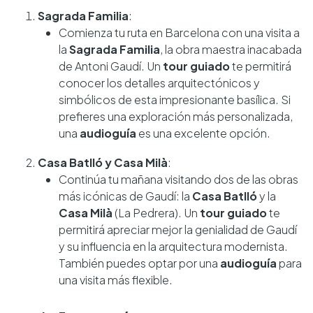
Sagrada Familia
:
Comienza tu ruta en Barcelona con una visita a
la
Sagrada Familia
, la obra maestra inacabada
de Antoni Gaudí. Un
tour guiado
te permitirá
conocer los detalles arquitectónicos y
simbólicos de esta impresionante basílica. Si
prefieres una exploración más personalizada,
una
audioguía
es una excelente opción.
Casa Batlló y Casa Milà
:
Continúa tu mañana visitando dos de las obras
más icónicas de Gaudí: la
Casa Batlló
y la
Casa Milà
(La Pedrera). Un
tour guiado
te
permitirá apreciar mejor la genialidad de Gaudí
y su influencia en la arquitectura modernista.
También puedes optar por una
audioguía
para
una visita más flexible.