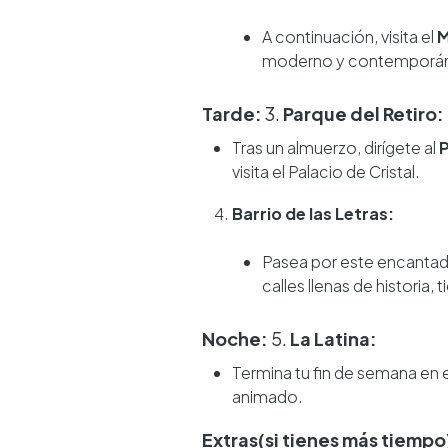
A continuación, visita el
M
moderno y contemporá
Tarde:
3.
Parque del Retiro:
Tras un almuerzo, dirígete al
P
visita el Palacio de Cristal.
Barrio de las Letras:
Pasea por este encantad
calles llenas de historia, 
Noche:
5.
La Latina:
Termina tu fin de semana en e
animado.
Extras(si tienes más tiempo