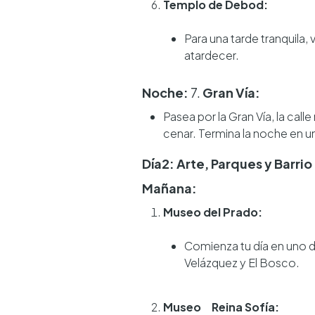
Templo de Debod:
Para una tarde tranquila, 
atardecer.
Noche:
7.
Gran Vía:
Pasea por la Gran Vía, la cal
cenar. Termina la noche en u
Día2: Arte, Parques y Barrio
Mañana:
Museo del Prado:
Comienza tu día en uno 
Velázquez y El Bosco.
Museo Reina Sofía: