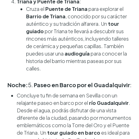
Triana y Puente de Triana
:
Cruza el
Puente de Triana
para explorar el
Barrio de Triana
, conocido por su carácter
auténtico y su tradición alfarera. Un
tour
guiado
por Triana te llevará a descubrir sus
rincones más auténticos, incluyendo talleres
de cerámica y pequeñas capillas. También
puedes usar una
audioguía
para conocer la
historia del barrio mientras paseas por sus
calles.
Noche:
5.
Paseo en Barco por el Guadalquivir
:
Concluye tu fin de semana en Sevilla con un
relajante paseo en barco por el
río Guadalquivir
.
Desde el agua, podrás disfrutar de una vista
diferente de la ciudad, pasando por monumentos
emblemáticos como la Torre del Oro y el Puente
de Triana. Un
tour guiado en barco
es ideal para