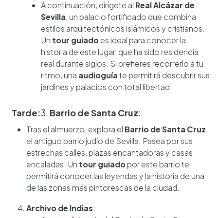
A continuación, dirígete al
Real Alcázar de
Sevilla
, un palacio fortificado que combina
estilos arquitectónicos islámicos y cristianos.
Un
tour guiado
es ideal para conocer la
historia de este lugar, que ha sido residencia
real durante siglos. Si prefieres recorrerlo a tu
ritmo, una
audioguía
te permitirá descubrir sus
jardines y palacios con total libertad.
Tarde:
3.
Barrio de Santa Cruz
:
Tras el almuerzo, explora el
Barrio de Santa Cruz
,
el antiguo barrio judío de Sevilla. Pasea por sus
estrechas calles, plazas encantadoras y casas
encaladas. Un
tour guiado
por este barrio te
permitirá conocer las leyendas y la historia de una
de las zonas más pintorescas de la ciudad.
Archivo de Indias
: