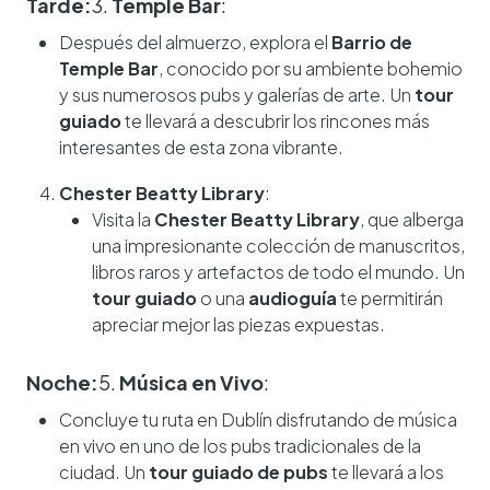
Tarde:
3.
Temple Bar
:
Después del almuerzo, explora el
Barrio de
Temple Bar
, conocido por su ambiente bohemio
y sus numerosos pubs y galerías de arte. Un
tour
guiado
te llevará a descubrir los rincones más
interesantes de esta zona vibrante.
Chester Beatty Library
:
Visita la
Chester Beatty Library
, que alberga
una impresionante colección de manuscritos,
libros raros y artefactos de todo el mundo. Un
tour guiado
o una
audioguía
te permitirán
apreciar mejor las piezas expuestas.
Noche:
5.
Música en Vivo
:
Concluye tu ruta en Dublín disfrutando de música
en vivo en uno de los pubs tradicionales de la
ciudad. Un
tour guiado de pubs
te llevará a los