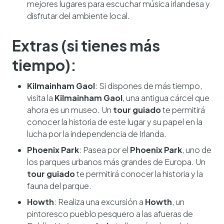
mejores lugares para escuchar música irlandesa y
disfrutar del ambiente local.
Extras (si tienes más
tiempo):
Kilmainham Gaol
: Si dispones de más tiempo,
visita la
Kilmainham Gaol
, una antigua cárcel que
ahora es un museo. Un
tour guiado
te permitirá
conocer la historia de este lugar y su papel en la
lucha por la independencia de Irlanda.
Phoenix Park
: Pasea por el
Phoenix Park
, uno de
los parques urbanos más grandes de Europa. Un
tour guiado
te permitirá conocer la historia y la
fauna del parque.
Howth
: Realiza una excursión a
Howth
, un
pintoresco pueblo pesquero a las afueras de