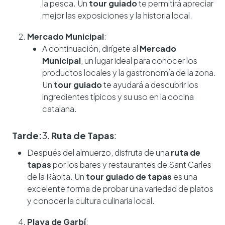
la pesca. Un
tour guiado
te permitirá apreciar
mejor las exposiciones y la historia local.
Mercado Municipal
:
A continuación, dirígete al
Mercado
Municipal
, un lugar ideal para conocer los
productos locales y la gastronomía de la zona.
Un
tour guiado
te ayudará a descubrir los
ingredientes típicos y su uso en la cocina
catalana.
Tarde:
3.
Ruta de Tapas
:
Después del almuerzo, disfruta de una
ruta de
tapas
por los bares y restaurantes de Sant Carles
de la Ràpita. Un
tour guiado de tapas
es una
excelente forma de probar una variedad de platos
y conocer la cultura culinaria local.
Playa de Garbí
: