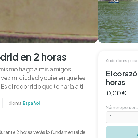
drid en 2 horas
Audiotours guiad
o mismo hago a mis amigos,
El corazó
vez mi ciudad y quieren que les
horas
s el recorrido que te haría a ti.
0,00 €
Idioma:
Español
Número person
durante 2 horas verás lo fundamental de