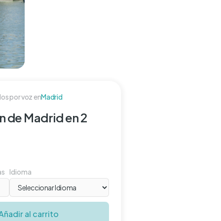
os por voz en
Madrid
n de Madrid en 2
as
Idioma