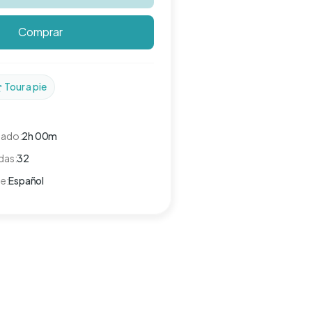
Comprar
Tour a pie
mado:
2h 00m
das:
32
e:
Español