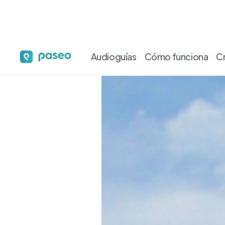
Audioguías, tours y activi
Audioguías
Cómo funciona
C