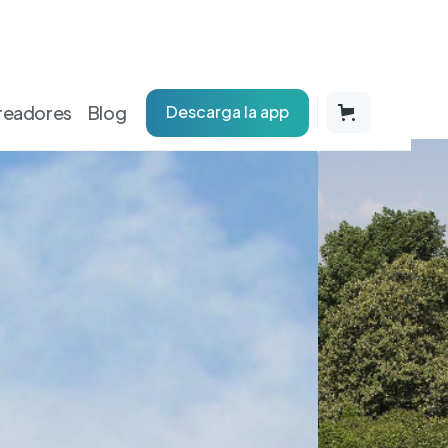
dades
Madrid
readores
Blog
Descarga la app