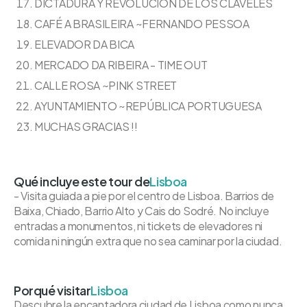
DICTADURA Y REVOLUCIÓN DE LOS CLAVELES
CAFÉ A BRASILEIRA ~FERNANDO PESSOA
ELEVADOR DA BICA
MERCADO DA RIBEIRA - TIME OUT
CALLE ROSA ~PINK STREET
AYUNTAMIENTO ~REPÚBLICA PORTUGUESA
MUCHAS GRACIAS !!
Qué incluye este tour de
Lisboa
- Visita guiada a pie por el centro de Lisboa. Barrios de
Baixa, Chiado, Barrio Alto y Cais do Sodré. No incluye
entradas a monumentos, ni tickets de elevadores ni
comida ni ningún extra que no sea caminar por la ciudad.
Porqué visitar
Lisboa
Descubre la encantadora ciudad de Lisboa como nunca