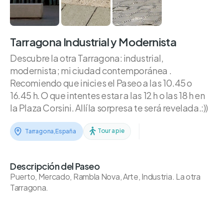
Tarragona Industrial y Modernista
Descubre la otra Tarragona: industrial,
modernista; mi ciudad contemporánea .
Recomiendo que inicies el Paseo a las 10.45 o
16.45 h. O que intentes estar a las 12 h o las 18 h en
la Plaza Corsini. Allí la sorpresa te será revelada.:))
Tour a pie
Tarragona
,
España
Descripción del Paseo
Puerto, Mercado, Rambla Nova, Arte, Industria. La otra
Tarragona.