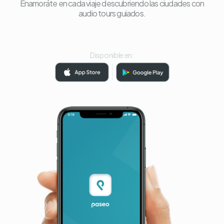
Enamoráte en cada viaje descubriendo las ciudades con
audio tours guiados.
Disponible en: