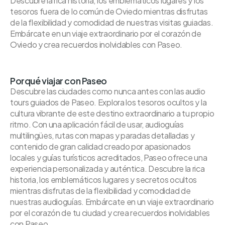
Descubre la rica historia, los emblemáticos lugares y los
tesoros fuera de lo común de Oviedo mientras disfrutas
de la flexibilidad y comodidad de nuestras visitas guiadas.
Embárcate en un viaje extraordinario por el corazón de
Oviedo y crea recuerdos inolvidables con Paseo.
Porqué viajar con Paseo
Descubre las ciudades como nunca antes con las audio
tours guiados de Paseo. Explora los tesoros ocultos y la
cultura vibrante de este destino extraordinario a tu propio
ritmo. Con una aplicación fácil de usar, audioguías
multilingües, rutas con mapas y paradas detalladas y
contenido de gran calidad creado por apasionados
locales y guías turísticos acreditados, Paseo ofrece una
experiencia personalizada y auténtica. Descubre la rica
historia, los emblemáticos lugares y secretos ocultos
mientras disfrutas de la flexibilidad y comodidad de
nuestras audioguías. Embárcate en un viaje extraordinario
por el corazón de tu ciudad y crea recuerdos inolvidables
con Paseo.