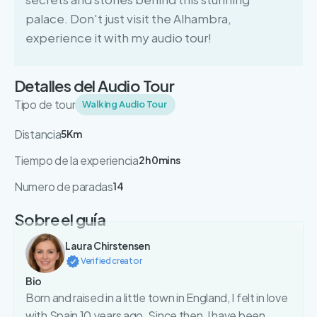
palace. Don't just visit the Alhambra,
experience it with my audio tour!
Detalles del Audio Tour
Tipo de tour
Walking Audio Tour
Distancia
5Km
Tiempo de la experiencia
2h 0mins
Numero de paradas
14
Sobre el guía
Laura Chirstensen
Verified creator
Bio
Born and raised in a little town in England, I felt in love
with Spain 10 years ago. Since then, I have been